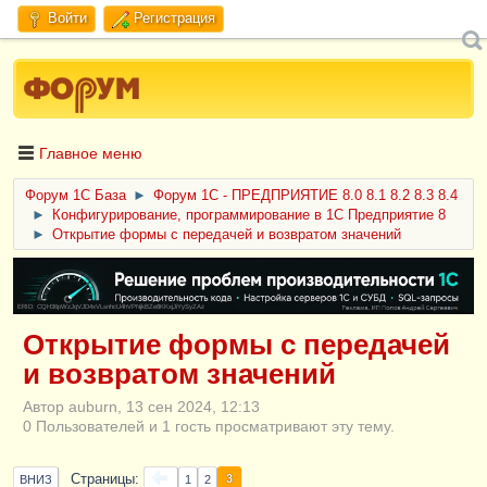
Войти
Регистрация
Главное меню
Форум 1C База
►
Форум 1С - ПРЕДПРИЯТИЕ 8.0 8.1 8.2 8.3 8.4
►
Конфигурирование, программирование в 1С Предприятие 8
►
Открытие формы с передачей и возвратом значений
ERID: CQH36pWzJqVJD4xVLsnhcU4hVPNjkBZe8KKxjJiYySyZAz
Открытие формы с передачей
и возвратом значений
Автор auburn, 13 сен 2024, 12:13
0 Пользователей и 1 гость просматривают эту тему.
Страницы
3
ВНИЗ
1
2