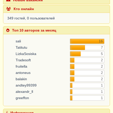
Кто онлайн
349 гостей, 0 пользователей
Топ 10 авторов за месяц
sali
16
Tatitutu
7
LizkaSosiska
5
Tradesoft
2
fruitella
2
antoneus
2
balakin
2
andtey99399
1
alexandr_ll
1
greeffon
1
Информация