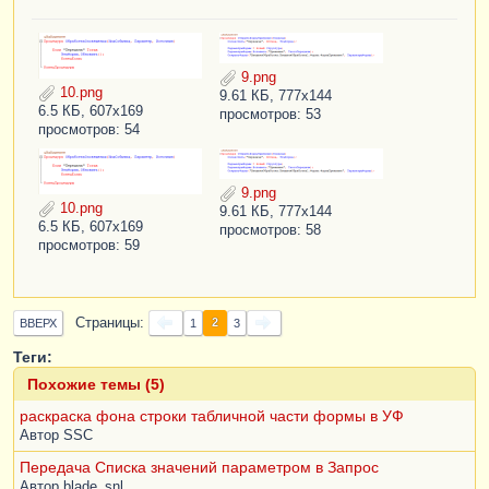
9.png
10.png
9.61 КБ, 777x144
6.5 КБ, 607x169
просмотров: 53
просмотров: 54
9.png
10.png
9.61 КБ, 777x144
6.5 КБ, 607x169
просмотров: 58
просмотров: 59
Страницы
2
ВВЕРХ
1
3
Теги:
Похожие темы (5)
раскраска фона строки табличной части формы в УФ
Автор
SSC
Передача Списка значений параметром в Запрос
Автор
blade_snl