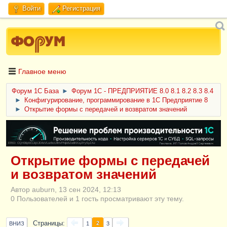
Войти
Регистрация
Главное меню
Форум 1C База
►
Форум 1С - ПРЕДПРИЯТИЕ 8.0 8.1 8.2 8.3 8.4
►
Конфигурирование, программирование в 1С Предприятие 8
►
Открытие формы с передачей и возвратом значений
ERID: CQH36pWzJqVJD4xVLsnhcU4hVPNjkBZe8KKxjJiYySyZAz
Открытие формы с передачей
и возвратом значений
Автор auburn, 13 сен 2024, 12:13
0 Пользователей и 1 гость просматривают эту тему.
Страницы
2
ВНИЗ
1
3