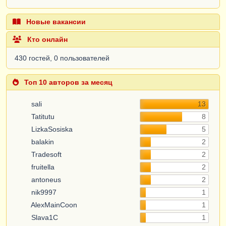
Новые вакансии
Кто онлайн
430 гостей, 0 пользователей
Топ 10 авторов за месяц
sali
13
Tatitutu
8
LizkaSosiska
5
balakin
2
Tradesoft
2
fruitella
2
antoneus
2
nik9997
1
AlexMainCoon
1
Slava1C
1