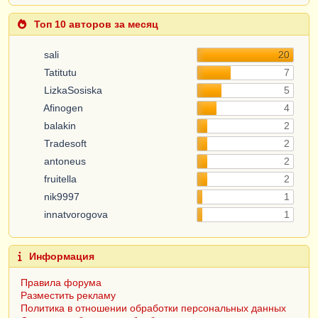
Топ 10 авторов за месяц
sali
20
Tatitutu
7
LizkaSosiska
5
Afinogen
4
balakin
2
Tradesoft
2
antoneus
2
fruitella
2
nik9997
1
innatvorogova
1
Информация
Правила форума
Разместить рекламу
Политика в отношении обработки персональных данных