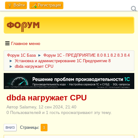
Войти
Регистрация
Главное меню
Форум 1C База
►
Форум 1С - ПРЕДПРИЯТИЕ 8.0 8.1 8.2 8.3 8.4
►
Установка и администрирование 1С Предприятие 8
►
dbda нагружает CPU
ERID: CQH36pWzJqVJD4xVLsnhcU4hVPNjkBZe8KKxjJiYySyZAz
dbda нагружает CPU
Автор Salamey, 12 сен 2024, 21:40
0 Пользователей и 1 гость просматривают эту тему.
Страницы
1
ВНИЗ