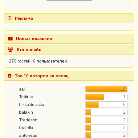
Реклама
Новые вакансии
Кто онлайн
270 гостей, 0 пользователей
Топ 10 авторов за месяц
sali
16
Tatitutu
7
LizkaSosiska
5
balakin
2
Tradesoft
2
fruitella
2
antoneus
2