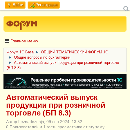
Войти
Регистрация
Главное меню
Форум 1C База
►
ОБЩИЙ ТЕМАТИЧЕСКИЙ ФОРУМ 1С
►
Общие вопросы по бухгалтерии
►
Автоматический выпуск продукции при розничной торговле
(БП 8.3)
ERID: CQH36pWzJqVJD4xVLsnhcU4hVPNjkBZe8KKxjJiYySyZAz
Автоматический выпуск
продукции при розничной
торговле (БП 8.3)
Автор beznadeznaja, 09 сен 2024, 13:52
0 Пользователей и 1 гость просматривают эту тему.