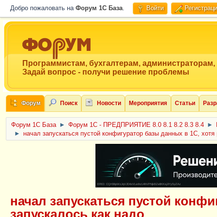
Добро пожаловать на
Форум 1C База
.
Войти
Регистрац
Программистам, бухгалтерам, администраторам,
Задай вопрос - получи решение проблемы
Форум
Поиск
Новости
Мероприятия
Статьи
Разр
Форум 1C База
►
Форум 1С - ПРЕДПРИЯТИЕ 8.0 8.1 8.2 8.3 8.4
►
►
начал запускаться пустой конфигуратор базы данных в 1С, хотя
ERID: CQH36pWzJqVJD4xVLsnhcU4hVPNjkBZe8KKxjJiYySyZAz
начал запускаться пустой конфи
запускалось как надо