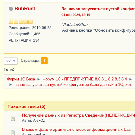
BuhRust
Re: начал запускаться пустой конфиг
04 сен 2024, 12:16
VladislavShax
,
Регистрация: 2010-06-25
Активна кнопка "Обновить конфигу
Сообщений: 1,486
РЕПУТАЦИЯ: 234
Страницы
1
ВВЕРХ
Теги:
Форум 1C База
►
Форум 1С - ПРЕДПРИЯТИЕ 8.0 8.1 8.2 8.3 8.4
►
►
начал запускаться пустой конфигуратор базы данных в 1С, хотя
Похожие темы (5)
Получение данных из Регистра Сведений(НЕПЕРИОДИ
Автор
AlexQz
В каком файле хранится список информационных баз
Автор
zamkas