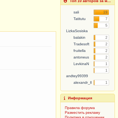
Топ 10 авторов за месяц
sali
19
Tatitutu
7
5
LizkaSosiska
balakin
2
Tradesoft
2
fruitella
2
antoneus
2
LevkinaN
1
1
andtey99399
alexandr_ll
1
Информация
Правила форума
Разместить рекламу
Политика в отношении