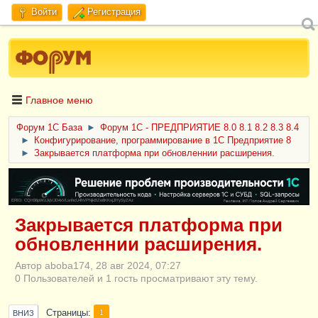
Войти
Регистрация
Главное меню
Форум 1C База
►
Форум 1С - ПРЕДПРИЯТИЕ 8.0 8.1 8.2 8.3 8.4
►
Конфигурирование, программирование в 1С Предприятие 8
►
Закрывается платформа при обновленнии расширения.
ERID: CQH36pWzJqVJD4xVLsnhcU4hVPNjkBZe8KKxjJiYySyZAz
Закрывается платформа при
обновленнии расширения.
Автор aboba174, 28 авг 2024, 07:27
0 Пользователей и 1 гость просматривают эту тему.
Страницы
1
ВНИЗ