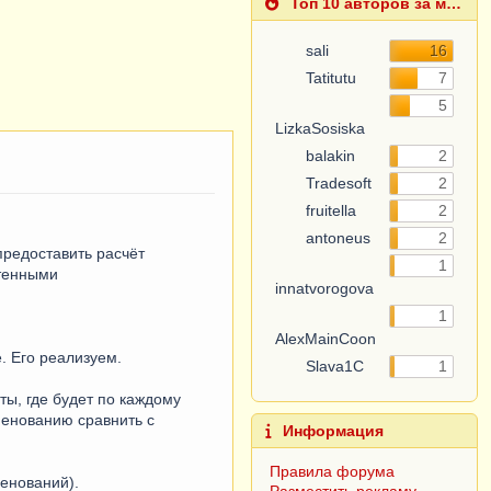
Топ 10 авторов за месяц
sali
16
Tatitutu
7
5
LizkaSosiska
balakin
2
Tradesoft
2
fruitella
2
antoneus
2
предоставить расчёт
1
етенными
innatvorogova
1
AlexMainCoon
. Его реализуем.
Slava1C
1
ты, где будет по каждому
менованию сравнить с
Информация
Правила форума
менований).