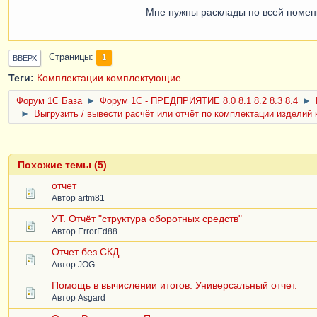
Мне нужны расклады по всей номен
Страницы
1
ВВЕРХ
Теги:
Комплектации
комплектующие
Форум 1C База
►
Форум 1С - ПРЕДПРИЯТИЕ 8.0 8.1 8.2 8.3 8.4
►
►
Выгрузить / вывести расчёт или отчёт по комплектации издели
Похожие темы (5)
отчет
Автор
artm81
УТ. Отчёт "структура оборотных средств"
Автор
ErrorEd88
Отчет без СКД
Автор
JOG
Помощь в вычислении итогов. Универсальный отчет.
Автор
Asgard