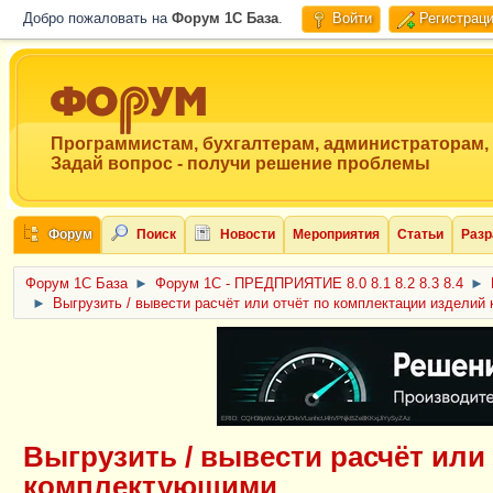
Добро пожаловать на
Форум 1C База
.
Войти
Регистрац
Программистам, бухгалтерам, администраторам,
Задай вопрос - получи решение проблемы
Форум
Поиск
Новости
Мероприятия
Статьи
Разр
Форум 1C База
►
Форум 1С - ПРЕДПРИЯТИЕ 8.0 8.1 8.2 8.3 8.4
►
►
Выгрузить / вывести расчёт или отчёт по комплектации издели
ERID: CQH36pWzJqVJD4xVLsnhcU4hVPNjkBZe8KKxjJiYySyZAz
Выгрузить / вывести расчёт или
комплектующими