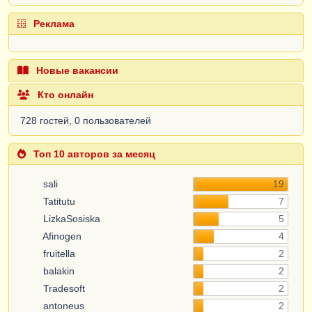
Реклама
Новые вакансии
Кто онлайн
728 гостей, 0 пользователей
Топ 10 авторов за месяц
sali
19
Tatitutu
7
LizkaSosiska
5
Afinogen
4
fruitella
2
balakin
2
Tradesoft
2
antoneus
2