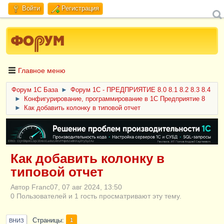
Войти
Регистрация
Главное меню
Форум 1C База
►
Форум 1С - ПРЕДПРИЯТИЕ 8.0 8.1 8.2 8.3 8.4
►
Конфигурирование, программирование в 1С Предприятие 8
►
Как добавить колонку в типовой отчет
ERID: CQH36pWzJqVJD4xVLsnhcU4hVPNjkBZe8KKxjJiYySyZAz
Как добавить колонку в
типовой отчет
Автор Franc07, 07 авг 2024, 13:50
0 Пользователей и 1 гость просматривают эту тему.
Страницы
1
ВНИЗ