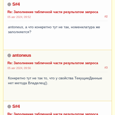
СтрокаТаблицыТоваров
.
ИндексСтрокиТаблицыЦен
;
ВыборкаДетальныеЗаписи
.
Количество
());
S#4
КонецЕсли
;
ТаблицаЦен
=
Re: Заполнение табличной части результатом запроса
НомерСоответствияТекущейКолонки
=
ТабличноеПолеОбъекта
.
ТекущиеДанные
.
Владелец
()
#2
05 авг 2024, 09:52
мСоответствиеТиповЦен
[
СтрокаТаблицыТоваров
.
Ти
;
пЦен
];
antoneus
, а что конкретно тут не так, номенклатура же
Пока
ВыборкаДетальныеЗаписи
.
Следующий
()
заполняется?
НоваяСтрока
[
"цена" 
+
Цикл
НомерСоответствияТекущейКолонки
]
=
СтрокаТовары
=
Товары
.
Добавить
();
СтрокаТаблицыТоваров
.
Цена
;
СтрокаТовары
.
Номенклатура
=
НоваяСтрока
[
"СпособРасчета" 
+
ВыборкаДетальныеЗаписи
.
Номенклатура
;
НомерСоответствияТекущейКолонки
]
=
antoneus
СтрокаТовары
.
Цена
=
Цена
;
СтрокаТаблицыТоваров
.
СпособРасчетаЦены
;
СтрокаТовары
.
ТипЦен
=
ТипЦен
;
Re: Заполнение табличной части результатом запроса
НоваяСтрока
[
"валюта" 
+
СтрокаТовары
.
ЕдиницаИзмерения
=
#3
05 авг 2024, 09:56
НомерСоответствияТекущейКолонки
]
=
ВыборкаДетальныеЗаписи
.
ЕдиницаИзмерения
;
СтрокаТаблицыТоваров
.
Валюта
;
СтрокаТовары
.
Валюта
=
Валюта
;
Конкретно тут не так то, что у свойства ТекущиеДанные
НоваяСтрока
[
"единица" 
+
нет метода Владелец().
НомерСоответствияТекущейКолонки
]
=
СтрокаТЦ
=
ТаблицаЦен
.
Добавить
();
СтрокаТаблицыТоваров
.
ЕдиницаИзмерения
;
СтрокаТЦ
.
Номенклатура
=
НоваяСтрока
[
"процент" 
+
ВыборкаДетальныеЗаписи
.
Номенклатура
;
НомерСоответствияТекущейКолонки
]
=
СтрокаТЦ
.
Цена
[
1
]
=
СтрокаТаблицыТоваров
.
ПроцентСкидкиНаценки
;
ВыборкаДетальныеЗаписи
.
Цена
;
S#4
КонецЦикла
;
КонецЦикла
;
КонецПроцедуры
Re: Заполнение табличной части результатом запроса