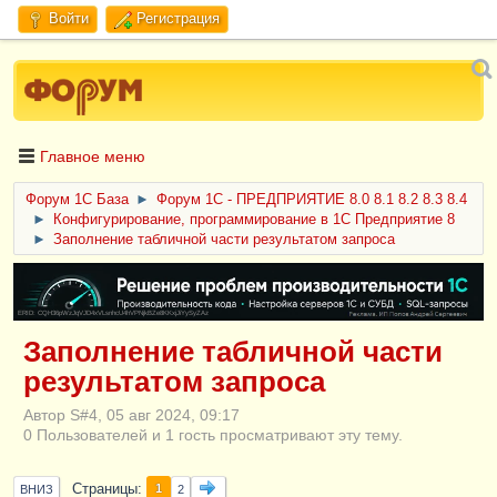
Войти
Регистрация
Главное меню
Форум 1C База
►
Форум 1С - ПРЕДПРИЯТИЕ 8.0 8.1 8.2 8.3 8.4
►
Конфигурирование, программирование в 1С Предприятие 8
►
Заполнение табличной части результатом запроса
ERID: CQH36pWzJqVJD4xVLsnhcU4hVPNjkBZe8KKxjJiYySyZAz
Заполнение табличной части
результатом запроса
Автор S#4, 05 авг 2024, 09:17
0 Пользователей и 1 гость просматривают эту тему.
Страницы
1
ВНИЗ
2