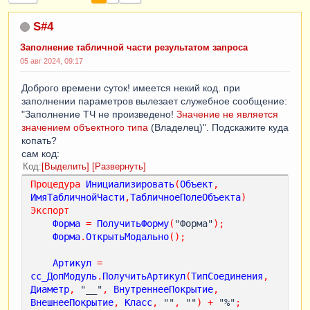
S#4
Заполнение табличной части результатом запроса
05 авг 2024, 09:17
Доброго времени суток! имеется некий код. при
заполнении параметров вылезает служебное сообщение:
"Заполнение ТЧ не произведено!
Значение не является
значением объектного типа
(Владелец)". Подскажите куда
копать?
сам код:
Код
Выделить
Развернуть
Процедура
Инициализировать
(
Объект
,
ИмяТабличнойЧасти
,
ТабличноеПолеОбъекта
)
Экспорт
Форма
=
ПолучитьФорму
(
"Форма"
);
Форма
.
ОткрытьМодально
();
Артикул
=
сс_ДопМодуль
.
ПолучитьАртикул
(
ТипСоединения
,
Диаметр
,
 "__"
,
ВнутреннееПокрытие
,
ВнешнееПокрытие
,
Класс
,
 ""
,
 ""
)
+
 "%"
;