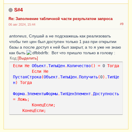
S#4
Re: Заполнение табличной части результатом запроса
#9
06 авг 2024, 15:44
antoneus
, Слушай а не подскажешь как реализовать
чтобы тип цен был доступен только 1 раз при открытии
базы а после доступ к ней был закрыт, а то я уже не знаю
как быть
Вот что пришло только в голову :
Код
Выделить
Если
Не
Объект
.
ТипыЦен
.
Количество
()
=
 0 
Тогда
Если
Не
ПустаяСтрока
(
Объект
.
ТипыЦен
.
Получить
(
0
).
ТипЦе
н
)
Тогда
Форма
.
ЭлементыФормы
.
ТипЦенЭлемент
.
Доступность
=
Ложь
;
КонецЕсли
;
КонецЕсли
;