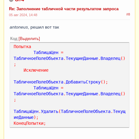
Re: Заполнение табличной части результатом запроса
#8
05 авг 2024, 14:48
antoneus
, решил вот так
Код
Выделить
Попытка
ТаблицаЦен
=
ТабличноеПолеОбъекта
.
ТекущиеДанные
.
Владелец
()
;
Исключение
ТабличноеПолеОбъекта
.
ДобавитьСтроку
();
ТаблицаЦен
=
ТабличноеПолеОбъекта
.
ТекущиеДанные
.
Владелец
()
;
ТаблицаЦен
.
Удалить
(
ТабличноеПолеОбъекта
.
Текущ
иеДанные
);
КонецПопытки
;