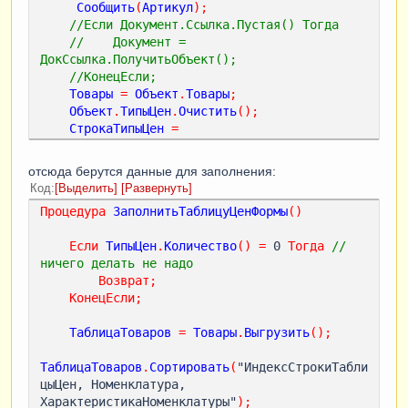
Сообщить
(
Артикул
);
//Если Документ.Ссылка.Пустая() Тогда
//    Документ = 
ДокСсылка.ПолучитьОбъект();
//КонецЕсли;    
Товары
=
Объект
.
Товары
;
Объект
.
ТипыЦен
.
Очистить
();
СтрокаТипыЦен
=
Объект
.
ТипыЦен
.
Добавить
();
СтрокаТипыЦен
.
ТипЦен
=
ТипЦен
;
отсюда берутся данные для заполнения:
Код
Выделить
Развернуть
Если
ОчищатьТЧ
Тогда
Процедура
ЗаполнитьТаблицуЦенФормы
()
Товары
.
Очистить
();
КонецЕсли
;
Если
ТипыЦен
.
Количество
()
=
 0 
Тогда
// 
ничего делать не надо
Валюта
=
Возврат
;
Справочники
.
Валюты
.
НайтиПоКоду
(
"643"
);
КонецЕсли
;
Запрос
=
Новый
Запрос
;
ТаблицаТоваров
=
Товары
.
Выгрузить
();
Запрос
.
Текст
=
        "ВЫБРАТЬ

ТаблицаТоваров
.
Сортировать
(
"ИндексСтрокиТабли
        |    Номенклатура.Ссылка КАК 
цыЦен, Номенклатура, 
Номенклатура,

ХарактеристикаНоменклатуры"
);
        |    ЕдиницыИзмерения.Ссылка КАК 