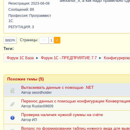
alexandr_ll
, а как надо правильно с
Регистрация: 2023-06-08
Сообщений: 89
Профессия: Программист
1С
РЕПУТАЦИЯ: 3
Страницы
2
ВВЕРХ
1
Теги:
Форум 1C База
►
Форум 1С - ПРЕДПРИЯТИЕ 7.7
►
Конфигурирова
Похожие темы (5)
Вытаскивать данные с помощью .NET
Автор
swordholder
Перенос данных с помощью конфигурации Конвертация
Автор
Ruslan09609
Проверка наличия нужной суммы на счёте
Автор
ИП
Вопрос по формировании таблиц нужного вида для выво