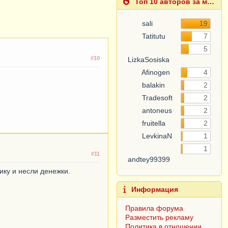
Топ 10 авторов за месяц
sali
19
Tatitutu
7
LizkaSosiska
5
#10
Afinogen
4
balakin
2
Tradesoft
2
antoneus
2
fruitella
2
LevkinaN
1
andtey99399
1
#11
Информация
ику и несли денежки.
Правила форума
Разместить рекламу
Политика в отношении
обработки персональных
данных