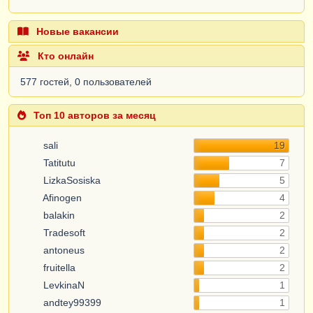
Новые вакансии
Кто онлайн
577 гостей, 0 пользователей
Топ 10 авторов за месяц
sali
19
Tatitutu
7
LizkaSosiska
5
Afinogen
4
balakin
2
Tradesoft
2
antoneus
2
fruitella
2
LevkinaN
1
andtey99399
1