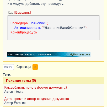
и в модуле добавить эту процедуру:
Код
Выделить
Процедура
ПоКнопке
()
Активизировать
(
"НазваниеВашейКолонки"
);
КонецПроцедуры
Страницы
1
ВВЕРХ
Теги:
Похожие темы (5)
Как добавить поле в форме документа?
Автор
integra
Дата, время и автор создания документа
Автор
Eвгения