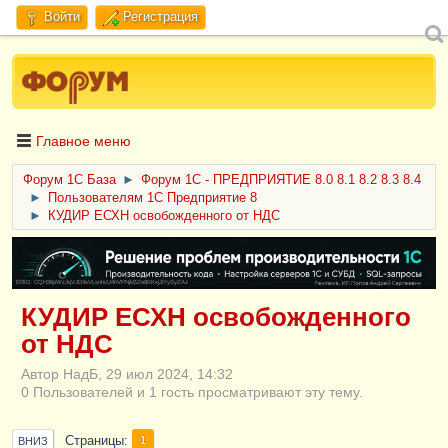
Войти
Регистрация
Главное меню
Форум 1C База
►
Форум 1С - ПРЕДПРИЯТИЕ 8.0 8.1 8.2 8.3 8.4
►
Пользователям 1С Предприятие 8
►
КУДИР ЕСХН освобожденного от НДС
ERID: CQH36pWzJqVJD4xVLsnhcU4hVPNjkBZe8KKxjJiYySyZAz
КУДИР ЕСХН освобожденного
от НДС
Автор НадБ, 29 июл 2024, 14:32
0 Пользователей и 1 гость просматривают эту тему.
Страницы
1
ВНИЗ