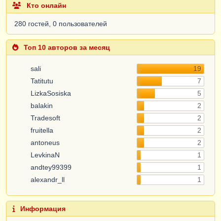
Кто онлайн
280 гостей, 0 пользователей
Топ 10 авторов за месяц
sali
19
Tatitutu
7
LizkaSosiska
5
balakin
2
Tradesoft
2
fruitella
2
antoneus
2
LevkinaN
1
andtey99399
1
alexandr_ll
1
Информация