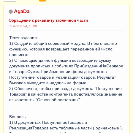
AgaDa
Обращение к реквизиту табличной части
09 июл 2024, 18:08
Текст задания:
1) Создайте общий серверный модуль. В нём опишите
функцию, которая возвращает переданное ей число
прописью.
2) С помощью данной функции возвращайте сумму
документа прописью в событиях ПриСозданииНаСервере
и ТоварыСуммаПриИзменении форм документов
ПоступлениеТоваров и РеализацияТоваров. Результат
Вызовов выведите в надпись на форме
3) Обеспечьте, чтобы при вводе документа "Поступление
Товаров" в качестве контрагента подставлялось значение
из константы "Основной поставщик"
Вопросы:
1) В документах ПоступлениеТоваров и
РеализацияТоваров есть табличные части ( одинаковые ).