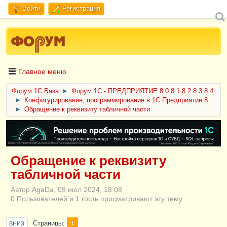
Войти
Регистрация
Главное меню
Форум 1C База
►
Форум 1С - ПРЕДПРИЯТИЕ 8.0 8.1 8.2 8.3 8.4
►
Конфигурирование, программирование в 1С Предприятие 8
►
Обращение к реквизиту табличной части
ERID: CQH36pWzJqVJD4xVLsnhcU4hVPNjkBZe8KKxjJiYySyZAz
Обращение к реквизиту
табличной части
Автор AgaDa, 09 июл 2024, 18:08
0 Пользователей и 1 гость просматривают эту тему.
Страницы
1
ВНИЗ