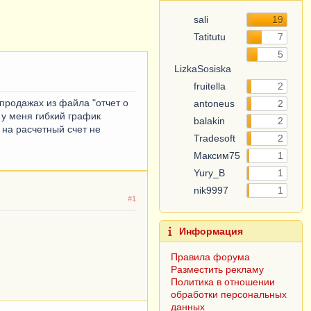
sali
19
Tatitutu
7
5
LizkaSosiska
fruitella
2
продажах из файла "отчет о
antoneus
2
 у меня гибкий график
balakin
2
 на расчетный счет не
Tradesoft
2
Максим75
1
Yury_B
1
nik9997
1
#1
Информация
Правила форума
Разместить рекламу
Политика в отношении
обработки персональных
данных