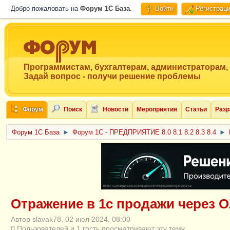
Добро пожаловать на
Форум 1C База
.
Войти
Регистрац
Программистам, бухгалтерам, администраторам,
Задай вопрос - получи решение проблемы
Форум
Поиск
Новости
Мероприятия
Статьи
Разр
Форум 1C База
►
Форум 1С - ПРЕДПРИЯТИЕ 8.0 8.1 8.2 8.3 8.4
►
ERID: CQH36pWzJqVJD4xVLsnhcU4hVPNjkBZe8KKxjJiYySyZAz
Отражение в 1с продажи через 
Автор slavak78, 02 июл 2024, 08:00
0 Пользователей и 1 гость просматривают эту тему.