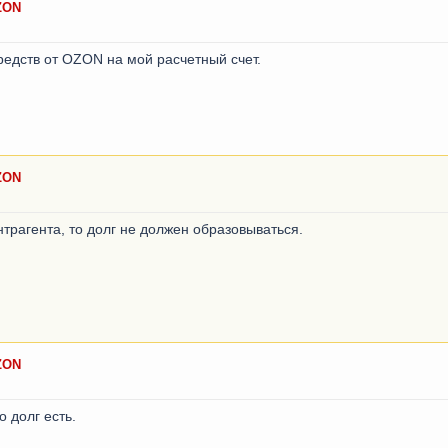
ZON
редств от OZON на мой расчетный счет.
ZON
нтрагента, то долг не должен образовываться.
ZON
о долг есть.