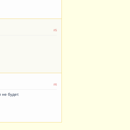
#5
#6
 не будет.