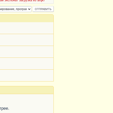
ый экспонат загрузка из afqkf
трее.