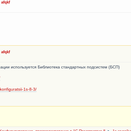
 afqkf
 afqkf
рации используется Библиотека стандартных подсистем (БСП)
/
konfiguratsii-1s-8-3/