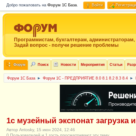
Добро пожаловать на
Форум 1C База
.
Войти
Регистрац
Программистам, бухгалтерам, администраторам,
Задай вопрос - получи решение проблемы
Форум
Поиск
Новости
Мероприятия
Статьи
Разр
Форум 1C База
►
Форум 1С - ПРЕДПРИЯТИЕ 8.0 8.1 8.2 8.3 8.4
►
ERID: CQH36pWzJqVJD4xVLsnhcU4hVPNjkBZe8KKxjJiYySyZAz
1с музейный экспонат загрузка и
Автор Antosky, 15 июн 2024, 12:46
0 Пользователей и 1 гость просматривают эту тему.