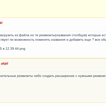
kf
загрузить из файла но те реквизиты(названия столбцов) которые ес
ествует ли возможность поменять названия и добавить еще ? все об
 afqkf
нительные реквизиты либо создать расширение с нужными реквизи