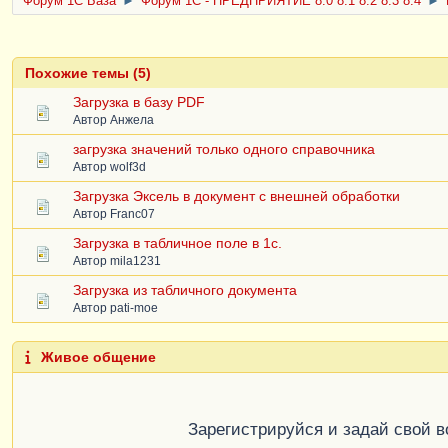
Форум 1C База
►
Форум 1С - ПРЕДПРИЯТИЕ 8.0 8.1 8.2 8.3 8.4
►
Похожие темы (5)
Загрузка в базу PDF
Автор
Анжела
загрузка значений только одного справочника
Автор
wolf3d
Загрузка Эксель в документ с внешней обработки
Автор
Franc07
Загрузка в табличное поле в 1с.
Автор
mila1231
Загрузка из табличного документа
Автор
pati-moe
Живое общение
Зарегистрируйся и задай свой 