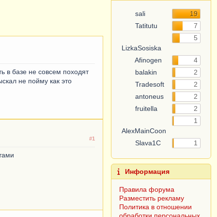
sali
19
Tatitutu
7
5
LizkaSosiska
Afinogen
4
ть в базе не совсем походят
balakin
2
ыскал не пойму как это
Tradesoft
2
antoneus
2
fruitella
2
1
AlexMainCoon
#1
Slava1C
1
тами
Информация
Правила форума
Разместить рекламу
Политика в отношении
обработки персональных