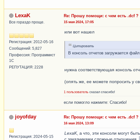
LexaK
Re: Прошу помощи: с чем есть .dcf ?
Все гораздо проще.
15 мая 2024, 17:05
или вот нашел
Регистрация: 2012-05-16
Цитировать
Сообщений: 5,827
В консоль отчетов загружается файл 
Профессия: Программист
1С
РЕПУТАЦИЯ: 2228
нужна соответствующая консоль от
(опять же, ее можете попросить у св
1 пользователь
сказал спасибо!
если помогло нажмите: Спасибо!
joyofday
Re: Прошу помощи: с чем есть .dcf ?
16 мая 2024, 13:09
LexaK
, а что, эти консоли могут быт
Регистрация: 2024-05-15
с заказчиками сложные отношения