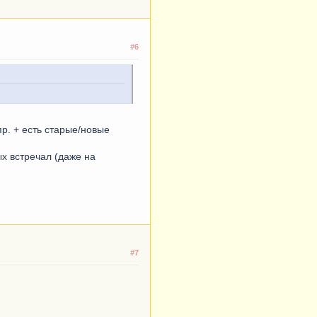
#6
пр. + есть старые/новые
х встречал (даже на
#7