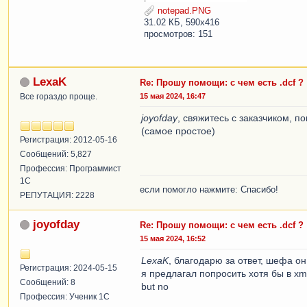
notepad.PNG
31.02 КБ, 590x416
просмотров: 151
LexaK
Re: Прошу помощи: с чем есть .dcf ?
Все гораздо проще.
15 мая 2024, 16:47
joyofday
, свяжитесь с заказчиком, 
(самое простое)
Регистрация: 2012-05-16
Сообщений: 5,827
Профессия: Программист
1С
если помогло нажмите: Спасибо!
РЕПУТАЦИЯ: 2228
joyofday
Re: Прошу помощи: с чем есть .dcf ?
15 мая 2024, 16:52
LexaK
, благодарю за ответ, шефа он
Регистрация: 2024-05-15
я предлагал попросить хотя бы в xm
Сообщений: 8
but no
Профессия: Ученик 1С