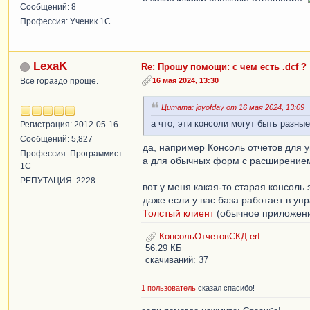
Сообщений: 8
Профессия: Ученик 1С
LexaK
Re: Прошу помощи: с чем есть .dcf ?
Все гораздо проще.
16 мая 2024, 13:30
Цитата: joyofday от 16 мая 2024, 13:09
а что, эти консоли могут быть разны
Регистрация: 2012-05-16
Сообщений: 5,827
да, например Консоль отчетов для
Профессия: Программист
а для обычных форм с расширением
1С
РЕПУТАЦИЯ: 2228
вот у меня какая-то старая консоль
даже если у вас база работает в уп
Толстый клиент
(обычное приложение
КонсольОтчетовСКД.erf
56.29 КБ
скачиваний: 37
1 пользователь
сказал спасибо!