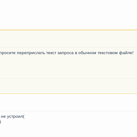
попросите переприслать текст запроса в обычном текстовом файле!
 не устроил(
l