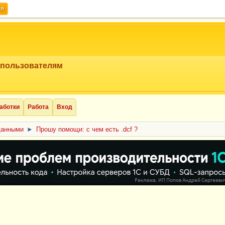
ия
 пользователям
аботки
Работа
Вход
данными
►
Прошу помощи: с чем есть .dcf ?