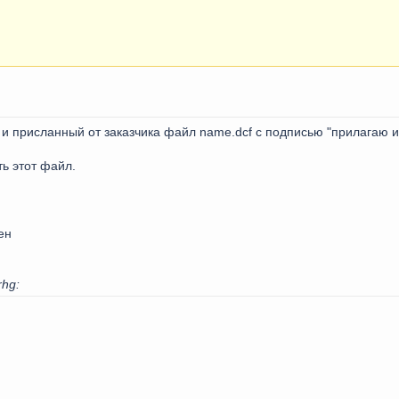
3 и присланный от заказчика файл name.dcf c подписью "прилагаю 
ь этот файл.
ен