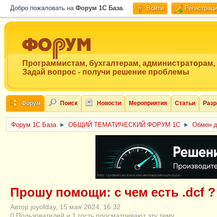
Добро пожаловать на
Форум 1C База
.
Войти
Регистрац
Программистам, бухгалтерам, администраторам,
Задай вопрос - получи решение проблемы
Форум
Поиск
Новости
Мероприятия
Статьи
Разр
Форум 1C База
►
ОБЩИЙ ТЕМАТИЧЕСКИЙ ФОРУМ 1С
►
Обмен 
ERID: CQH36pWzJqVJD4xVLsnhcU4hVPNjkBZe8KKxjJiYySyZAz
Прошу помощи: с чем есть .dcf ?
Автор joyofday, 15 мая 2024, 16:32
0 Пользователей и 1 гость просматривают эту тему.