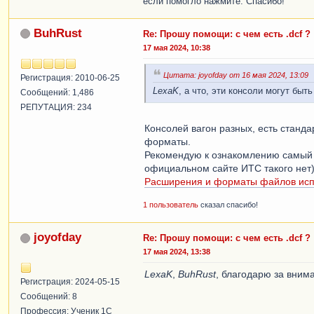
если помогло нажмите: Спасибо!
BuhRust
Re: Прошу помощи: с чем есть .dcf ?
17 мая 2024, 10:38
Цитата: joyofday от 16 мая 2024, 13:09
Регистрация: 2010-06-25
LexaK
, а что, эти консоли могут быт
Сообщений: 1,486
РЕПУТАЦИЯ: 234
Консолей вагон разных, есть станда
форматы.
Рекомендую к ознакомлению самый 
официальном сайте ИТС такого нет)
Расширения и форматы файлов исп
1 пользователь
сказал спасибо!
joyofday
Re: Прошу помощи: с чем есть .dcf ?
17 мая 2024, 13:38
LexaK
,
BuhRust
, благодарю за вним
Регистрация: 2024-05-15
Сообщений: 8
Профессия: Ученик 1С