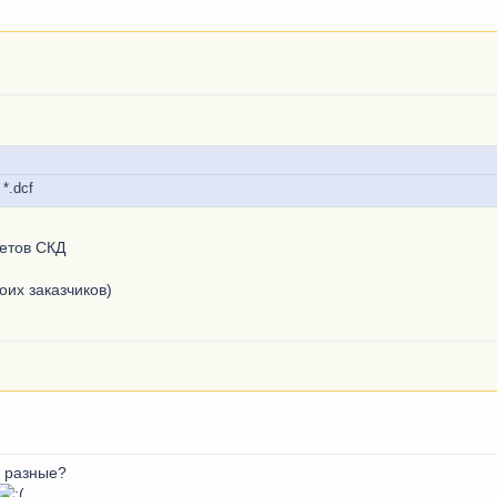
*.dcf
четов СКД
оих заказчиков)
ь разные?