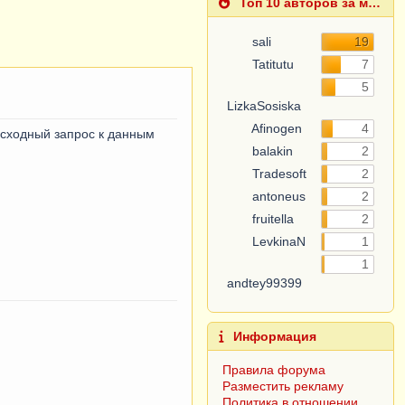
Топ 10 авторов за месяц
sali
19
Tatitutu
7
5
LizkaSosiska
Afinogen
4
исходный запрос к данным
balakin
2
Tradesoft
2
antoneus
2
fruitella
2
LevkinaN
1
1
andtey99399
Информация
Правила форума
Разместить рекламу
Политика в отношении