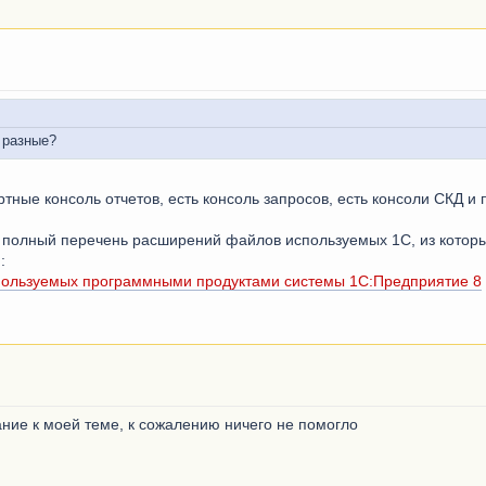
ь разные?
ртные консоль отчетов, есть консоль запросов, есть консоли СКД и 
полный перечень расширений файлов используемых 1С, из которы
:
ользуемых программными продуктами системы 1С:Предприятие 8
ание к моей теме, к сожалению ничего не помогло