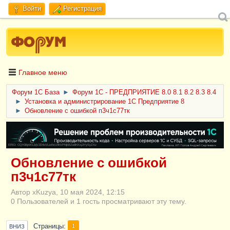
Войти
Регистрация
Главное меню
Форум 1C База
►
Форум 1С - ПРЕДПРИЯТИЕ 8.0 8.1 8.2 8.3 8.4
►
Установка и администрирование 1С Предприятие 8
►
Обновление с ошибкой п3ч1с77тк
ERID: CQH36pWzJqVJD4xVLsnhcU4hVPNjkBZe8KKxjJiYySyZAz
Обновление с ошибкой
п3ч1с77тк
Автор xKuzya, 10 мая 2024, 12:15
0 Пользователей и 1 гость просматривают эту тему.
Страницы
1
ВНИЗ