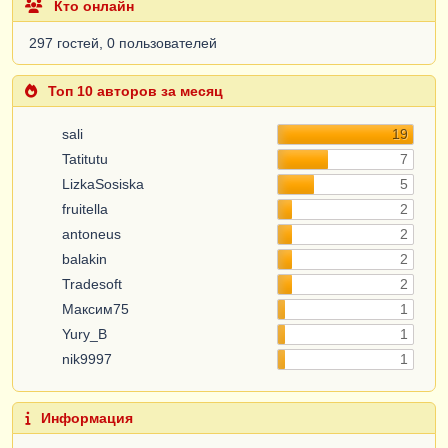
Кто онлайн
297 гостей, 0 пользователей
Топ 10 авторов за месяц
sali
19
Tatitutu
7
LizkaSosiska
5
fruitella
2
antoneus
2
balakin
2
Tradesoft
2
Максим75
1
Yury_B
1
nik9997
1
Информация