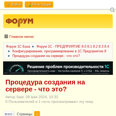
Войти
Регистрация
Главное меню
Форум 1C База
►
Форум 1С - ПРЕДПРИЯТИЕ 8.0 8.1 8.2 8.3 8.4
►
Конфигурирование, программирование в 1С Предприятие 8
►
Процедура создания на сервере - что это?
ERID: CQH36pWzJqVJD4xVLsnhcU4hVPNjkBZe8KKxjJiYySyZAz
Процедура создания на
сервере - что это?
Автор Said, 09 мая 2024, 10:32
0 Пользователей и 1 гость просматривают эту тему.
Страницы
1
ВНИЗ