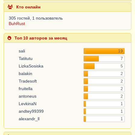
Кто онлайн
305 гостей, 1 пользователь
BuhRust
Топ 10 авторов за месяц
sali
19
Tatitutu
7
LizkaSosiska
5
balakin
2
Tradesoft
2
fruitella
2
antoneus
2
LevkinaN
1
andtey99399
1
alexandr_ll
1