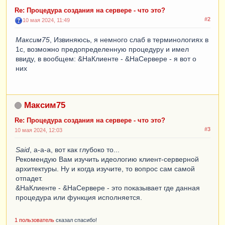
Re: Процедура создания на сервере - что это?
#2
10 мая 2024, 11:49
Максим75
, Извиняюсь, я немного слаб в терминологиях в
1с, возможно предопределенную процедуру и имел
ввиду, в вообщем: &НаКлиенте - &НаСервере - я вот о
них
Максим75
Re: Процедура создания на сервере - что это?
#3
10 мая 2024, 12:03
Said
, а-а-а, вот как глубоко то...
Рекомендую Вам изучить идеологию клиент-серверной
архитектуры. Ну и когда изучите, то вопрос сам самой
отпадет.
&НаКлиенте - &НаСервере - это показывает где данная
процедура или функция исполняется.
1 пользователь
сказал спасибо!