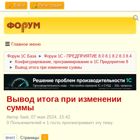
Войти
Регистрация
Главное меню
Форум 1C База
►
Форум 1С - ПРЕДПРИЯТИЕ 8.0 8.1 8.2 8.3 8.4
►
Конфигурирование, программирование в 1С Предприятие 8
►
Вывод итога при изменении суммы
ERID: CQH36pWzJqVJD4xVLsnhcU4hVPNjkBZe8KKxjJiYySyZAz
Вывод итога при изменении
суммы
Автор Said, 07 мая 2024, 15:42
0 Пользователей и 1 гость просматривают эту тему.
Страницы
1
ВНИЗ