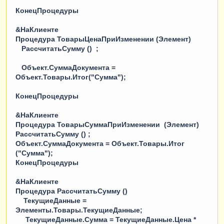
КонецПроцедуры
&НаКлиенте
Процедура ТоварыЦенаПриИзменении (Элемент)
РассчитатьСумму () ;
Объект.СуммаДокумента =
Объект.Товары.Итог("Сумма");
КонецПроцедуры
&НаКлиенте
Процедура ТоварыСуммаПриИзменении (Элемент)
РассчитатьСумму () ;
Объект.СуммаДокумента = Объект.Товары.Итог
("Сумма");
КонецПроцедуры
&НаКлиенте
Процедура РассчитатьСумму ()
ТекущиеДанные =
Элементы.Товары.ТекущиеДанные;
ТекущиеДанные.Сумма = ТекущиеДанные.Цена *