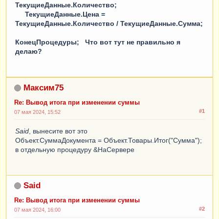
ТекущиеДанные.Количество;
ТекущиеДанные.Цена =
ТекущиеДанные.Количество / ТекущиеДанные.Сумма;
КонецПроцедуры; Что вот тут не правильно я
делаю?
Максим75
Re: Вывод итога при изменении суммы
#1
07 мая 2024, 15:52
Said
, вынесите вот это
Объект.СуммаДокумента = Объект.Товары.Итог("Сумма");
в отдельную процедуру &НаСервере
Said
Re: Вывод итога при изменении суммы
#2
07 мая 2024, 16:00