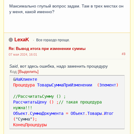
Максимально глупый вопрос задам. Там в трех местах он
у меня, какой именно?
LexaK
Все гораздо проще.
Re: Вывод итога при изменении суммы
#3
07 мая 2024, 16:01
Said
, вот здесь ошибка, надо заменить процедуру
Код
Выделить
&
НаКлиенте
Процедура
ТоварыСуммаПриИзменении
(
Элемент
)
//РассчитатьСумму () ;
РассчитатьЦену
()
;
// такая процедура 
нужна!!!
Объект
.
СуммаДокумента
=
Объект
.
Товары
.
Итог
(
"Сумма"
);
КонецПроцедуры