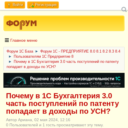
Войти
Регистрация
Главное меню
Форум 1C База
►
Форум 1С - ПРЕДПРИЯТИЕ 8.0 8.1 8.2 8.3 8.4
►
Пользователям 1С Предприятие 8
►
Почему в 1С Бухгалтерия 3.0 часть поступлений по патенту
попадает в доходы по УСН?
ERID: CQH36pWzJqVJD4xVLsnhcU4hVPNjkBZe8KKxjJiYySyZAz
Почему в 1С Бухгалтерия 3.0
часть поступлений по патенту
попадает в доходы по УСН?
Автор Ариана, 02 мая 2024, 12:16
0 Пользователей и 1 гость просматривают эту тему.