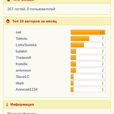
267 гостей, 0 пользователей
Топ 10 авторов за месяц
sali
13
Tatitutu
7
LizkaSosiska
5
balakin
2
Tradesoft
2
fruitella
2
antoneus
2
Slava1C
1
depb
1
Алексей1234
1
Информация
Правила форума