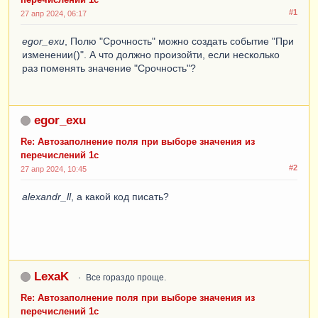
#1
27 апр 2024, 06:17
egor_exu
, Полю "Срочность" можно создать событие "При
изменении()". А что должно произойти, если несколько
раз поменять значение "Срочность"?
egor_exu
Re: Автозаполнение поля при выборе значения из
перечислений 1с
#2
27 апр 2024, 10:45
alexandr_ll
, а какой код писать?
LexaK
Все гораздо проще.
Re: Автозаполнение поля при выборе значения из
перечислений 1с