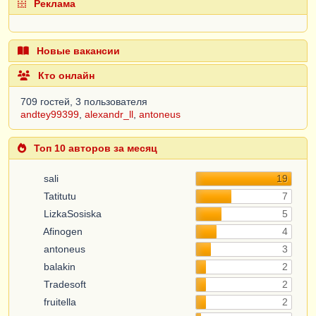
Реклама
Новые вакансии
Кто онлайн
709 гостей, 3 пользователя
andtey99399
,
alexandr_ll
,
antoneus
Топ 10 авторов за месяц
sali
19
Tatitutu
7
LizkaSosiska
5
Afinogen
4
antoneus
3
balakin
2
Tradesoft
2
fruitella
2