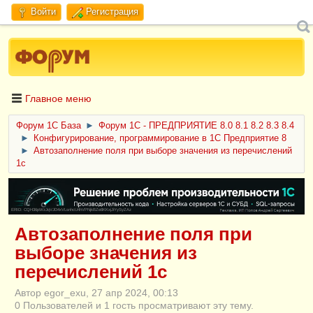
Войти
Регистрация
Главное меню
Форум 1C База
►
Форум 1С - ПРЕДПРИЯТИЕ 8.0 8.1 8.2 8.3 8.4
►
Конфигурирование, программирование в 1С Предприятие 8
►
Автозаполнение поля при выборе значения из перечислений
1с
ERID: CQH36pWzJqVJD4xVLsnhcU4hVPNjkBZe8KKxjJiYySyZAz
Автозаполнение поля при
выборе значения из
перечислений 1с
Автор egor_exu, 27 апр 2024, 00:13
0 Пользователей и 1 гость просматривают эту тему.