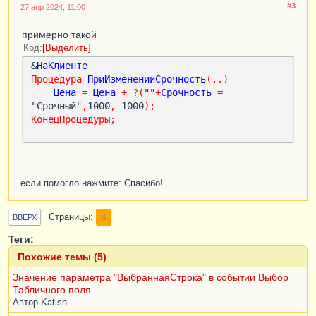
#3
27 апр 2024, 11:00
примерно такой
Код
Выделить
&
НаКлиенте
Процедура
ПриИзмененииСрочность
(..)
Цена
=
Цена
+
?(
""
+
Срочность
=
"Срочный"
,
1000
,-
1000
);
КонецПроцедуры
;
если помогло нажмите: Спасибо!
Страницы
1
ВВЕРХ
Теги:
Похожие темы (5)
Значение параметра "ВыбраннаяСтрока" в событии Выбор
Табличного поля.
Автор
Katish