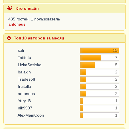
Кто онлайн
435 гостей, 1 пользователь
antoneus
Топ 10 авторов за месяц
sali
13
Tatitutu
7
LizkaSosiska
5
balakin
2
Tradesoft
2
fruitella
2
antoneus
2
Yury_B
1
nik9997
1
AlexMainCoon
1