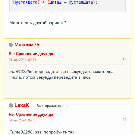
ПустаяДата
)
+
(
Дата2
 – 
ПустаяДата
);
Может есть другой вариант?
Максим75
Re: Сравнение двух дат
#3
01 авг 2024, 09:31
Funt432286
, переведите все в секунды, сложите два
числа, потом секунды переведите в часы.
LexaK
Все гораздо проще.
Re: Сравнение двух дат
#4
01 авг 2024, 09:55
Funt432286
, эээ, попробуйте так