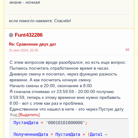
иначе - ночная
если помогло нажмите: Спасибо!
Funt432286
Re: Сравнение двух дат
#2
31 июл 2024, 20:35
С этим вопросом вроде разобрался, но есть еще вопрос:
Пытаюсь посчитать отработанное время в часах.
Дневную смену я посчитал, через функцию разность
времени. А как посчитать ночную смену.
Начало смены в 20:00, окончание в 8:00.
Я сначала отнимаю от 23:59:59 - 20:00:00 получаю
3:59:59, теперь к этому времени мне нужно прибавить
8:00 - вот с этим как раз и проблема.
Единственное что нашел в нете - это через Пустую дату
Код
Выделить
ПустаяДата
=
 '00010101000000'
;
ПолученнаяДата
=
ПустаяДата
+
(
Дата1
 – 