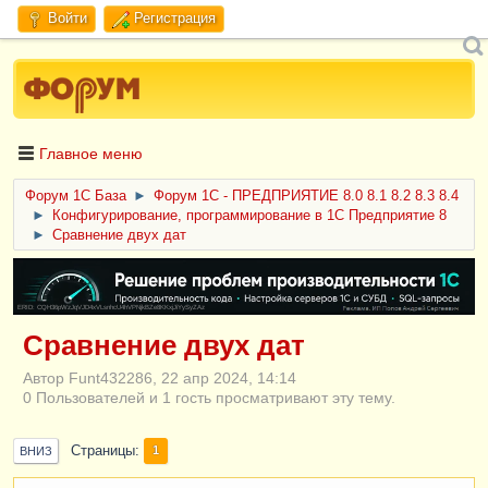
Войти
Регистрация
Главное меню
Форум 1C База
►
Форум 1С - ПРЕДПРИЯТИЕ 8.0 8.1 8.2 8.3 8.4
►
Конфигурирование, программирование в 1С Предприятие 8
►
Сравнение двух дат
ERID: CQH36pWzJqVJD4xVLsnhcU4hVPNjkBZe8KKxjJiYySyZAz
Сравнение двух дат
Автор Funt432286, 22 апр 2024, 14:14
0 Пользователей и 1 гость просматривают эту тему.
Страницы
1
ВНИЗ