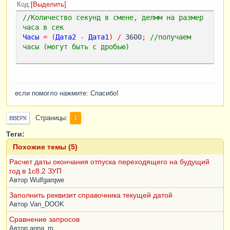
Код
Выделить
//Количество секунд в смене, делмм на размер 
часа в сек
Часы
=
(
Дата2
-
Дата1
)
/
 3600
;
//получаем 
часы (могут быть с дробью)
если помогло нажмите: Спасибо!
Страницы
1
ВВЕРХ
Теги:
Похожие темы (5)
Расчет даты окончания отпуска переходящего на будущий
год в 1с8.2 ЗУП
Автор
Wulfgarqwe
Заполнить реквизит справочника текущей датой
Автор
Van_DOOK
Сравнение запросов
Автор
anna_m