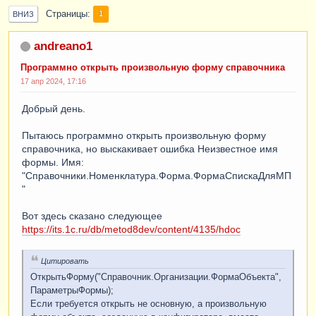
Страницы
1
ВНИЗ
andreano1
Программно открыть произвольную форму справочника
17 апр 2024, 17:16
Добрый день.
Пытаюсь программно открыть произвольную форму
справочника, но выскакивает ошибка Неизвестное имя
формы. Имя:
"Справочники.Номенклатура.Форма.ФормаСпискаДляМП
"
Вот здесь сказано следующее
https://its.1c.ru/db/metod8dev/content/4135/hdoc
Цитировать
ОткрытьФорму("Справочник.Организации.ФормаОбъекта",
ПараметрыФормы);
Если требуется открыть не основную, а произвольную