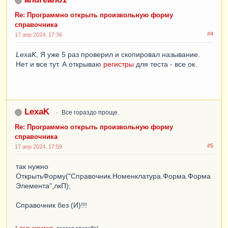
Re: Программно открыть произвольную форму
справочника
#4
17 апр 2024, 17:36
LexaK
, Я уже 5 раз проверил и скопировал называние.
Нет и все тут. А открываю
регистры
для теста - все ок.
LexaK
Все гораздо проще.
Re: Программно открыть произвольную форму
справочника
#5
17 апр 2024, 17:59
так нужно
ОткрытьФорму("Справочник.Номенклатура.Форма.Форма
Элемента",лкП);
Справочник без (И)!!!