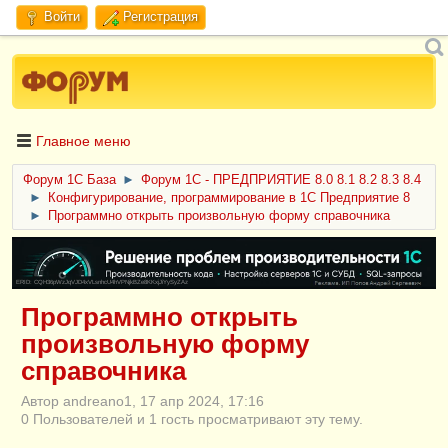
Войти
Регистрация
Главное меню
Форум 1C База
►
Форум 1С - ПРЕДПРИЯТИЕ 8.0 8.1 8.2 8.3 8.4
►
Конфигурирование, программирование в 1С Предприятие 8
►
Программно открыть произвольную форму справочника
ERID: CQH36pWzJqVJD4xVLsnhcU4hVPNjkBZe8KKxjJiYySyZAz
Программно открыть
произвольную форму
справочника
Автор andreano1, 17 апр 2024, 17:16
0 Пользователей и 1 гость просматривают эту тему.