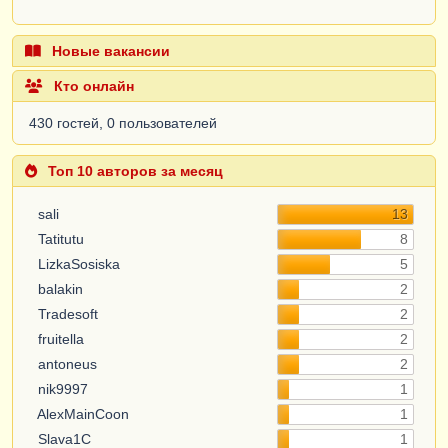
Новые вакансии
Кто онлайн
430 гостей, 0 пользователей
Топ 10 авторов за месяц
sali
13
Tatitutu
8
LizkaSosiska
5
balakin
2
Tradesoft
2
fruitella
2
antoneus
2
nik9997
1
AlexMainCoon
1
Slava1C
1