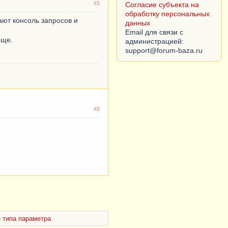
#1
Согласие субъекта на
обработку персональных
ают консоль запросов и
данных
Email для связи с
още.
администрацией:
#2
 типа параметра