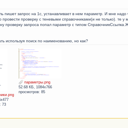
ь пишет запрос на 1с, устанавливает в нем параметр. И мне надо 
о провести проверку с теневыми справочниками(и не только). те у
ну проверку запроса попал параметр с типом СправочникСсылка.Ж
ать используя поиск по наименованию, но как?
параметры.png
52.68 КБ, 1084x766
просмотров: 85
ики.png
6x477
: 73