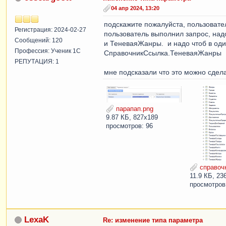
04 апр 2024, 13:20
подскажите пожалуйста, пользовател
Регистрация: 2024-02-27
пользователь выполнил запрос, над
Сообщений: 120
и ТеневаяЖанры. и надо чтоб в оди
Профессия: Ученик 1С
СправочникСсылка.ТеневаяЖанры
РЕПУТАЦИЯ: 1
мне подсказали что это можно сдел
парапап.png
9.87 КБ, 827x189
просмотров: 96
справочн
11.9 КБ, 23
просмотров
LexaK
Re: изменение типа параметра