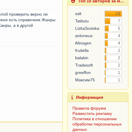
Топ 10 авторов за месяц
sali
23
чтоб проверить верно ли
 меня есть справочник Жанры
Tatitutu
7
анры, а в другой
LizkaSosiska
5
antoneus
4
Afinogen
4
fruitella
2
balakin
2
Tradesoft
2
greeffon
1
Максим75
1
Информация
Правила форума
Разместить рекламу
Политика в отношении
обработки персональных
данных