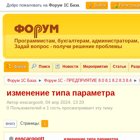
Добро пожаловать на
Форум 1C База
.
Войти
Регистрац
Программистам, бухгалтерам, администраторам,
Задай вопрос - получи решение проблемы
Форум
Поиск
Новости
Мероприятия
Статьи
Разр
Форум 1C База
►
Форум 1С - ПРЕДПРИЯТИЕ 8.0 8.1 8.2 8.3 8.4
►
изменение типа параметра
Автор esscargoott, 04 апр 2024, 13:20
0 Пользователей и 1 гость просматривают эту тему.
Страницы
1
ВНИЗ
esscargoott
изменение типа параметра