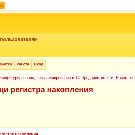
ия
 пользователям
аботки
Работа
Вход
Конфигурирование, программирование в 1С Предприятие 8
►
Расчет се
щи регистра накопления
егистра накопления