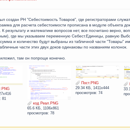
ыл создан РН "Себестоимость Товаров", где регистраторами служат
грамма для расчета себестоимости прописана в модуле объекта до
К результату и математике вопросов нет, все посчитано верно, воп
асным), где мы указываем переменную Себест.Единицы, равную Вы
 сумма и количество будут выбраны из табличной части "Товары" и
табличные части этих двух доков одинаковы по названиям колонок.
риложил, там он попроще конечно.
Пост.PNG
29.34 КБ, 1411x444
т.PNG
33.
просмотров: 74
27x416
про
: 81
код Реал.PNG
65.6 КБ, 1106x861
просмотров: 78