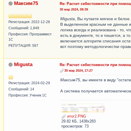
Максим75
Re: Расчет себестоимости при помо
30 мар 2024, 09:39
Migusta
, Вы путаете мягкое и белое.
Регистрация: 2022-12-28
В выделенном красным не данные из
Сообщений: 1,849
логика всегда и реализована - то, ч
Профессия: Программист
есть в документе, то и пишется, а 
1С
включается алгоритм списания оста
РЕПУТАЦИЯ: 587
вот поэтому методологичестки прави
Migusta
Re: Расчет себестоимости при помо
30 мар 2024, 17:27
Максим75
, вы имеете в виду "остатк
Регистрация: 2024-02-29
Сообщений: 14
А система получается автоматическ
Профессия: Ученик 1С
итог2.PNG
29.82 КБ, 1438x283
просмотров: 73