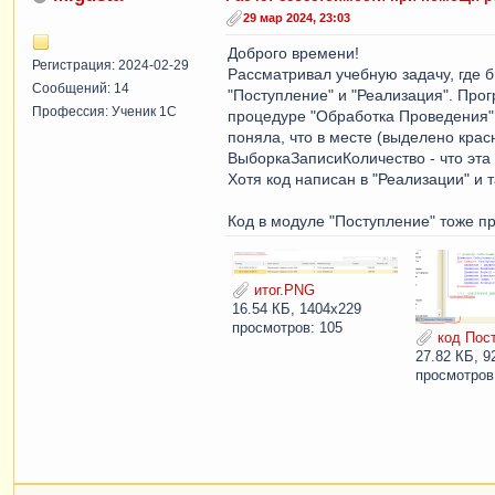
29 мар 2024, 23:03
Доброго времени!
Регистрация: 2024-02-29
Рассматривал учебную задачу, где б
Сообщений: 14
"Поступление" и "Реализация". Про
Профессия: Ученик 1С
процедуре "Обработка Проведения". 
поняла, что в месте (выделено кр
ВыборкаЗаписиКоличество - что эта
Хотя код написан в "Реализации" и 
Код в модуле "Поступление" тоже п
итог.PNG
16.54 КБ, 1404x229
просмотров: 105
код Пос
27.82 КБ, 9
просмотров