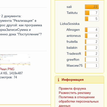
sali
23
Tatitutu
7
 2 документа:
5
кумента "Реализация" в
LizkaSosiska
рос другой: как программа
боркаЗаписиСумма и
Afinogen
4
менно дока "Поступление"?
antoneus
4
fruitella
2
balakin
2
Tradesoft
2
greeffon
1
Максим75
1
Реал.PNG
14 КБ, 1419x487
смотров: 74
Информация
Правила форума
Разместить рекламу
Политика в отношении
обработки персональных
данных