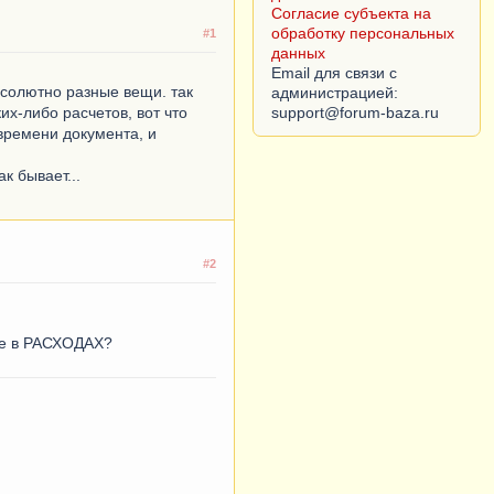
Согласие субъекта на
обработку персональных
#1
данных
Email для связи с
бсолютно разные вещи. так
администрацией:
ких-либо расчетов, вот что
 времени документа, и
к бывает...
#2
уже в РАСХОДАХ?