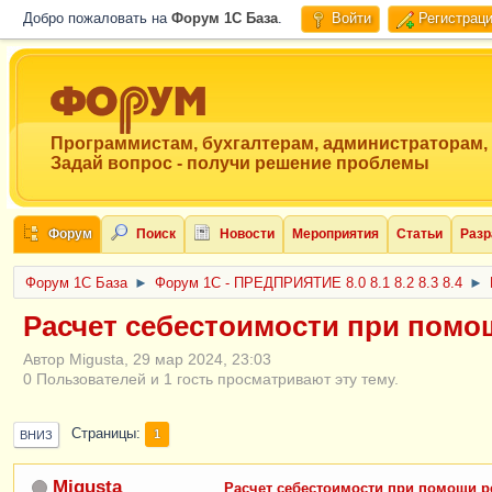
Добро пожаловать на
Форум 1C База
.
Войти
Регистрац
Программистам, бухгалтерам, администраторам,
Задай вопрос - получи решение проблемы
Форум
Поиск
Новости
Мероприятия
Статьи
Разр
Форум 1C База
►
Форум 1С - ПРЕДПРИЯТИЕ 8.0 8.1 8.2 8.3 8.4
►
Расчет себестоимости при помо
Автор Migusta, 29 мар 2024, 23:03
0 Пользователей и 1 гость просматривают эту тему.
Страницы
1
ВНИЗ
Migusta
Расчет себестоимости при помощи р