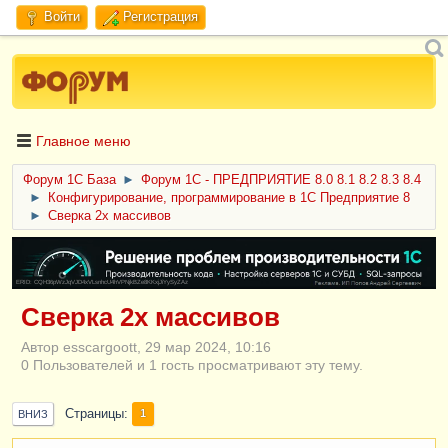
Войти
Регистрация
Главное меню
Форум 1C База
►
Форум 1С - ПРЕДПРИЯТИЕ 8.0 8.1 8.2 8.3 8.4
►
Конфигурирование, программирование в 1С Предприятие 8
►
Сверка 2х массивов
ERID: CQH36pWzJqVJD4xVLsnhcU4hVPNjkBZe8KKxjJiYySyZAz
Сверка 2х массивов
Автор esscargoott, 29 мар 2024, 10:16
0 Пользователей и 1 гость просматривают эту тему.
Страницы
1
ВНИЗ