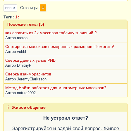
Страницы
1
ВВЕРХ
Теги:
1с
Похожие темы (5)
как сложить из 2х массивов таблицу значений ?
Автор
margo
Сортировка массивов немерянных размеров. Помогите!
Автор
vobbl
Сверка данных узлов РИБ
Автор
DmitriyF
Сверка взаиморасчетов
Автор
JeremyClarksson
Метод Найти работает для многомерных массивов?
Автор
nature2002
Живое общение
Не устроил ответ?
Зарегистрируйся и задай свой вопрос. Живое