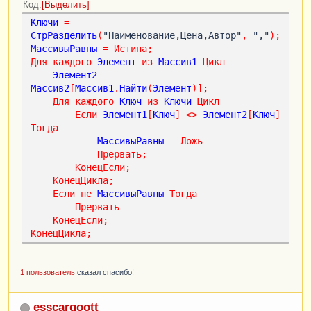
Код
Выделить
Ключи
=
СтрРазделить
(
"Наименование,Цена,Автор"
,
 ","
);
МассивыРавны
=
Истина
;
Для
каждого
Элемент
из
Массив1
Цикл
Элемент2
=
Массив2
[
Массив1
.
Найти
(
Элемент
)];
Для
каждого
Ключ
из
Ключи
Цикл
Если
Элемент1
[
Ключ
]
<
>
Элемент2
[
Ключ
]
Тогда
МассивыРавны
=
Ложь
Прервать
;
КонецЕсли
;
КонецЦикла
;
Если
не
МассивыРавны
Тогда
Прервать
КонецЕсли
;
КонецЦикла
;
1 пользователь
сказал спасибо!
esscargoott