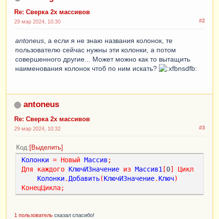
Re: Сверка 2х массивов
#2
29 мар 2024, 10:30
antoneus
, а если я не знаю названия колонок, те
пользователю сейчас нужны эти колонки, а потом
совершенного другие... Может можно как то вытащить
наименования колонок чтоб по ним искать?
antoneus
Re: Сверка 2х массивов
#3
29 мар 2024, 10:32
Код
Выделить
Колонки
=
Новый
Массив
;
Для
каждого
КлючИЗначение
из
Массив1
[
0
]
Цикл
Колонки
.
Добавить
(
КлючИЗначение
.
Ключ
)
КонецЦикла
;
1 пользователь
сказал спасибо!