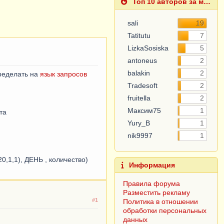
Топ 10 авторов за месяц
sali
19
Tatitutu
7
5
LizkaSosiska
antoneus
2
еределать на
язык запросов
balakin
2
Tradesoft
2
fruitella
2
та
Максим75
1
Yury_B
1
nik9997
1
1,1), ДЕНЬ , количество)
Информация
Правила форума
#1
Разместить рекламу
Политика в отношении
обработки персональных