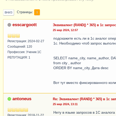
Страницы
1
ВНИЗ
esscargoott
Эквивалент (RAND() * 365) в 1с запро
25 мар 2024, 12:57
подскажите есть ли в 1с аналог опе
Регистрация: 2024-02-27
1с. Необходимо чтоб запрос выполня
Сообщений: 120
Профессия: Ученик 1С
РЕПУТАЦИЯ: 1
SELECT name_city, name_author, DA
from city , author
ORDER BY name_city, Дата desc
Вот тут вместо фиксированного ко
antoneus
Re: Эквивалент (RAND() * 365) в 1с за
25 мар 2024, 13:11
Нету в языке запросов в 1С аналога
Регистрация: 2018-11-22