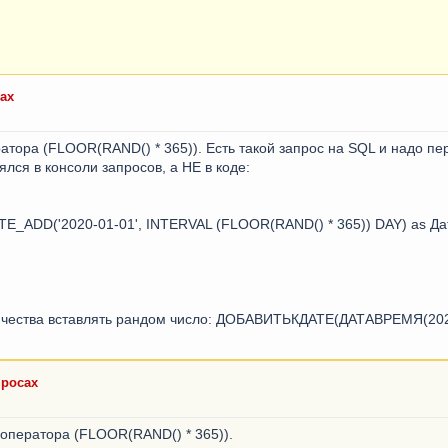
сах
ратора (FLOOR(RAND() * 365)). Есть такой запрос на SQL и надо п
лся в консоли запросов, а НЕ в коде:
TE_ADD('2020-01-01', INTERVAL (FLOOR(RAND() * 365)) DAY) as Да
личества вставлять рандом число: ДОБАВИТЬКДАТЕ(ДАТАВРЕМЯ(2020,
просах
 оператора (FLOOR(RAND() * 365)).