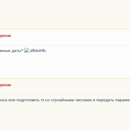
просах
домные даты?
просах
роса или подготовить тз со случайными числами и передать параме