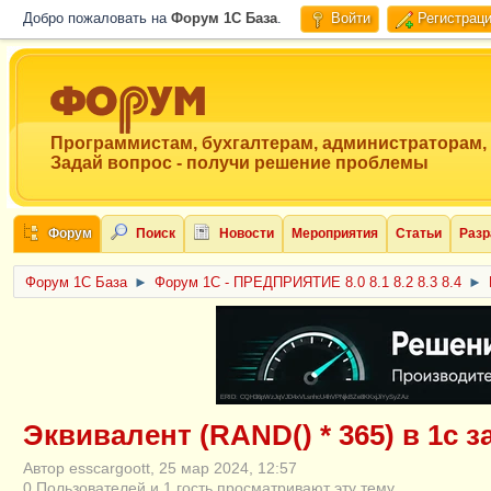
Добро пожаловать на
Форум 1C База
.
Войти
Регистрац
Программистам, бухгалтерам, администраторам,
Задай вопрос - получи решение проблемы
Форум
Поиск
Новости
Мероприятия
Статьи
Разр
Форум 1C База
►
Форум 1С - ПРЕДПРИЯТИЕ 8.0 8.1 8.2 8.3 8.4
►
ERID: CQH36pWzJqVJD4xVLsnhcU4hVPNjkBZe8KKxjJiYySyZAz
Эквивалент (RAND() * 365) в 1с 
Автор esscargoott, 25 мар 2024, 12:57
0 Пользователей и 1 гость просматривают эту тему.