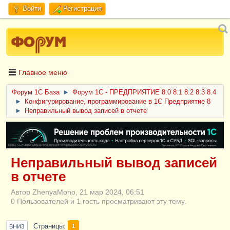
Войти
Регистрация
Главное меню
Форум 1C База
►
Форум 1С - ПРЕДПРИЯТИЕ 8.0 8.1 8.2 8.3 8.4
►
Конфигурирование, программирование в 1С Предприятие 8
►
Неправильный вывод записей в отчете
ERID: CQH36pWzJqVJD4xVLsnhcU4hVPNjkBZe8KKxjJiYySyZAz
Неправильный вывод записей
в отчете
Автор ZhenyaMono, 21 мар 2024, 06:51
0 Пользователей и 1 гость просматривают эту тему.
Страницы
1
ВНИЗ