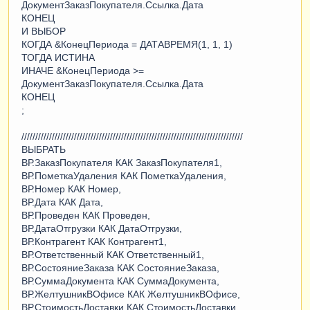
ДокументЗаказПокупателя.Ссылка.Дата
КОНЕЦ
И ВЫБОР
КОГДА &КонецПериода = ДАТАВРЕМЯ(1, 1, 1)
ТОГДА ИСТИНА
ИНАЧЕ &КонецПериода >=
ДокументЗаказПокупателя.Ссылка.Дата
КОНЕЦ
;
////////////////////////////////////////////////////////////////////////////////
ВЫБРАТЬ
ВР.ЗаказПокупателя КАК ЗаказПокупателя1,
ВР.ПометкаУдаления КАК ПометкаУдаления,
ВР.Номер КАК Номер,
ВР.Дата КАК Дата,
ВР.Проведен КАК Проведен,
ВР.ДатаОтгрузки КАК ДатаОтгрузки,
ВР.Контрагент КАК Контрагент1,
ВР.Ответственный КАК Ответственный1,
ВР.СостояниеЗаказа КАК СостояниеЗаказа,
ВР.СуммаДокумента КАК СуммаДокумента,
ВР.ЖелтушникВОфисе КАК ЖелтушникВОфисе,
ВР.СтоимостьДоставки КАК СтоимостьДоставки,