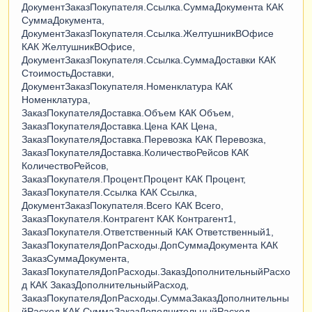
ДокументЗаказПокупателя.Ссылка.СуммаДокумента КАК
СуммаДокумента,
ДокументЗаказПокупателя.Ссылка.ЖелтушникВОфисе
КАК ЖелтушникВОфисе,
ДокументЗаказПокупателя.Ссылка.СуммаДоставки КАК
СтоимостьДоставки,
ДокументЗаказПокупателя.Номенклатура КАК
Номенклатура,
ЗаказПокупателяДоставка.Объем КАК Объем,
ЗаказПокупателяДоставка.Цена КАК Цена,
ЗаказПокупателяДоставка.Перевозка КАК Перевозка,
ЗаказПокупателяДоставка.КоличествоРейсов КАК
КоличествоРейсов,
ЗаказПокупателя.Процент.Процент КАК Процент,
ЗаказПокупателя.Ссылка КАК Ссылка,
ДокументЗаказПокупателя.Всего КАК Всего,
ЗаказПокупателя.Контрагент КАК Контрагент1,
ЗаказПокупателя.Ответственный КАК Ответственный1,
ЗаказПокупателяДопРасходы.ДопСуммаДокумента КАК
ЗаказСуммаДокумента,
ЗаказПокупателяДопРасходы.ЗаказДополнительныйРасхо
д КАК ЗаказДополнительныйРасход,
ЗаказПокупателяДопРасходы.СуммаЗаказДополнительны
йРасход КАК СуммаЗаказДополнительныйРасход