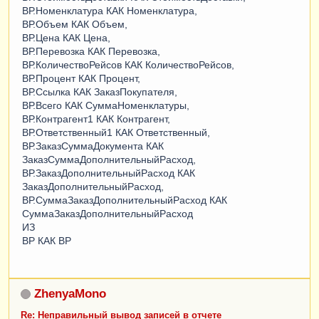
ВР.Номенклатура КАК Номенклатура,
ВР.Объем КАК Объем,
ВР.Цена КАК Цена,
ВР.Перевозка КАК Перевозка,
ВР.КоличествоРейсов КАК КоличествоРейсов,
ВР.Процент КАК Процент,
ВР.Ссылка КАК ЗаказПокупателя,
ВР.Всего КАК СуммаНоменклатуры,
ВР.Контрагент1 КАК Контрагент,
ВР.Ответственный1 КАК Ответственный,
ВР.ЗаказСуммаДокумента КАК
ЗаказСуммаДополнительныйРасход,
ВР.ЗаказДополнительныйРасход КАК
ЗаказДополнительныйРасход,
ВР.СуммаЗаказДополнительныйРасход КАК
СуммаЗаказДополнительныйРасход
ИЗ
ВР КАК ВР
ZhenyaMono
Re: Неправильный вывод записей в отчете