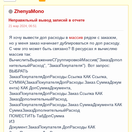
ZhenyaMono
Неправильный вывод записей в отчете
21 мар 2024, 06:51
Я хочу вывести доп расходы в
массив
рядом с заказом,
но у меня заказ начинает дублироваться по доп расходу.
С чем это может быть связано? В ресурсах я вычисляю
массив так:
ВычислитьВыражениеСГруппировкойМассив("ЗаказДопол
нительныйРасход", "ЗаказПокупателя"). Вот запрос:
ВЫБРАТЬ
ЗаказПокупателяДопРасходы.Ссылка КАК Ссылка,
СУММА(ЗаказПокупателяДопРасходы.Заказ.СуммаДокум
ента) КАК ДопСуммаДокумента,
ЗаказПокупателяДопРасходы.Заказ.Ссылка КАК
ЗаказДополнительныйРасход,
ЗаказПокупателяДопРасходы.Заказ.СуммаДокумента КАК
СуммаЗаказДополнительныйРасход
ПОМЕСТИТЬ ТабДопСумма
ИЗ
Документ.ЗаказПокупателя.ДопРасходы КАК