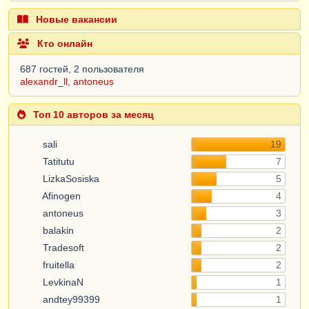
Новые вакансии
Кто онлайн
687 гостей, 2 пользователя
alexandr_ll
,
antoneus
Топ 10 авторов за месяц
sali
19
Tatitutu
7
LizkaSosiska
5
Afinogen
4
antoneus
3
balakin
2
Tradesoft
2
fruitella
2
LevkinaN
1
andtey99399
1