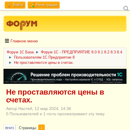
Войти
Регистрация
Главное меню
Форум 1C База
►
Форум 1С - ПРЕДПРИЯТИЕ 8.0 8.1 8.2 8.3 8.4
►
Пользователям 1С Предприятие 8
►
Не проставляются цены в счетах.
ERID: CQH36pWzJqVJD4xVLsnhcU4hVPNjkBZe8KKxjJiYySyZAz
Не проставляются цены в
счетах.
Автор НастяА, 12 мар 2024, 14:36
0 Пользователей и 1 гость просматривают эту тему.
Страницы
1
ВНИЗ