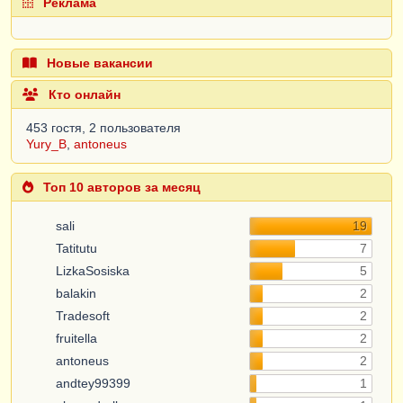
Реклама
Новые вакансии
Кто онлайн
453 гостя, 2 пользователя
Yury_B
,
antoneus
Топ 10 авторов за месяц
sali
19
Tatitutu
7
LizkaSosiska
5
balakin
2
Tradesoft
2
fruitella
2
antoneus
2
andtey99399
1