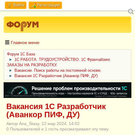
Войти
Регистрация
Главное меню
Форум 1C База
►
1С РАБОТА. ТРУДОУСТРОЙСТВО. 1С Франчайзинг.
ЗАКАЗЫ НА РАЗРАБОТКУ.
►
Вакансии. Поиск работы на постоянной основе.
►
Вакансия 1С Разработчик (Аванкор ПИФ, ДУ)
ERID: CQH36pWzJqVJD4xVLsnhcU4hVPNjkBZe8KKxjJiYySyZAz
Вакансия 1С Разработчик
(Аванкор ПИФ, ДУ)
Автор Ana_Stasy, 12 мар 2024, 14:02
0 Пользователей и 1 гость просматривают эту тему.