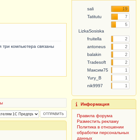
sali
19
Tatitutu
7
5
LizkaSosiska
fruitella
2
ня три компьютера связаны
antoneus
2
balakin
2
Tradesoft
2
Максим75
1
Yury_B
1
nik9997
1
ры
Информация
Правила форума
Разместить рекламу
Политика в отношении
обработки персональных
данных