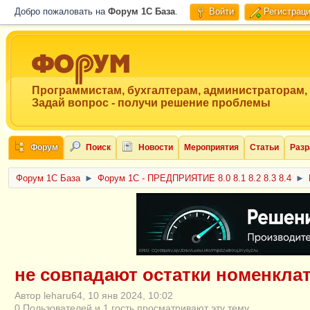
Добро пожаловать на
Форум 1C База
.
Войти
Регистрац
Программистам, бухгалтерам, администраторам,
Задай вопрос - получи решение проблемы
Форум
Поиск
Новости
Мероприятия
Статьи
Разр
Форум 1C База
►
Форум 1С - ПРЕДПРИЯТИЕ 8.0 8.1 8.2 8.3 8.4
►
ERID: CQH36pWzJqVJD4xVLsnhcU4hVPNjkBZe8KKxjJiYySyZAz
не совпадают остатки номенкла
Автор leharu64, 10 янв 2024, 10:02
0 Пользователей и 1 гость просматривают эту тему.