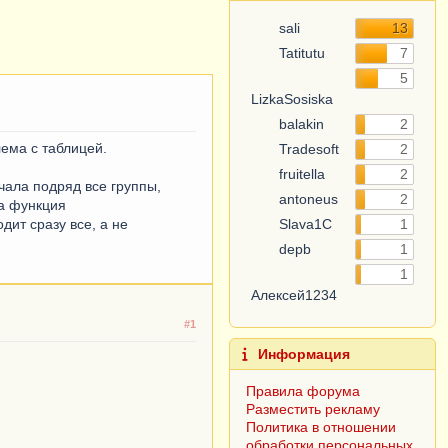
sali
13
Tatitutu
7
5
LizkaSosiska
balakin
2
ема с таблицей.
Tradesoft
2
fruitella
2
ала подряд все группы,
antoneus
2
та функция
ит сразу все, а не
Slava1C
1
depb
1
1
Алексей1234
#1
Информация
Правила форума
Разместить рекламу
Политика в отношении
обработки персональных