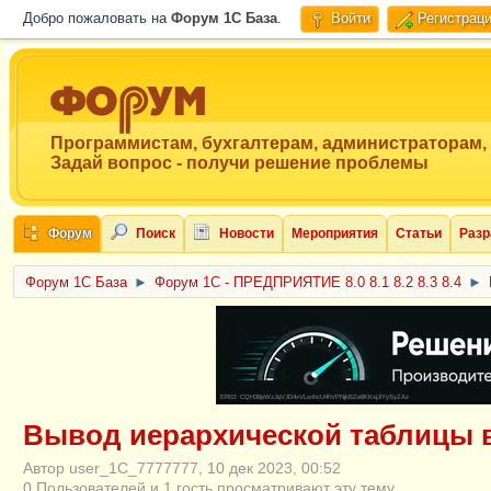
Добро пожаловать на
Форум 1C База
.
Войти
Регистрац
Программистам, бухгалтерам, администраторам,
Задай вопрос - получи решение проблемы
Форум
Поиск
Новости
Мероприятия
Статьи
Разр
Форум 1C База
►
Форум 1С - ПРЕДПРИЯТИЕ 8.0 8.1 8.2 8.3 8.4
►
ERID: CQH36pWzJqVJD4xVLsnhcU4hVPNjkBZe8KKxjJiYySyZAz
Вывод иерархической таблицы 
Автор user_1C_7777777, 10 дек 2023, 00:52
0 Пользователей и 1 гость просматривают эту тему.