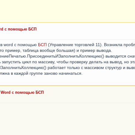
rd с помощью БСП
 в word с помощью
БСП
(Управление торговлей 11). Возникла пробл
то пример, таблица вообще большая) и пример вывода.
ниеПечатью.ПрисоединитьИЗаполнитьКоллекцию() выводится снач
 запустить цикл по массиву, чтобы проверку делать на вывод, но э
полнитьКоллекцию() работает только с массивом структур и вывод
жна в каждой группе заново начинаться.
в Word с помощью БСП