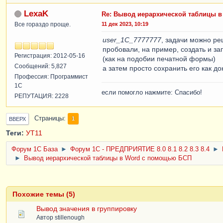
LexaK
Re: Вывод иерархической таблицы 
Все гораздо проще.
11 дек 2023, 10:19
user_1C_7777777
, задачи можно р
пробовали, на пример, создать и з
Регистрация: 2012-05-16
(как на подобии печатной формы)
Сообщений: 5,827
а затем просто сохранить его как д
Профессия: Программист
1С
если помогло нажмите: Спасибо!
РЕПУТАЦИЯ: 2228
Страницы
1
ВВЕРХ
Теги:
УТ11
Форум 1C База
►
Форум 1С - ПРЕДПРИЯТИЕ 8.0 8.1 8.2 8.3 8.4
►
►
Вывод иерархической таблицы в Word с помощью БСП
Похожие темы (5)
Вывод значения в группировку
Автор
stillenough