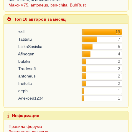
Максим75
,
antoneus
,
bsn-chita
,
BuhRust
Топ 10 авторов за месяц
sali
19
Tatitutu
7
LizkaSosiska
5
Afinogen
4
balakin
2
Tradesoft
2
antoneus
2
fruitella
2
depb
1
Алексей1234
1
Информация
Правила форума
Разместить рекламу