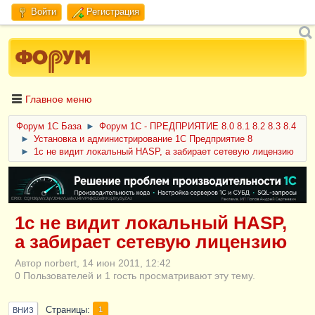
Войти
Регистрация
Главное меню
Форум 1C База
►
Форум 1С - ПРЕДПРИЯТИЕ 8.0 8.1 8.2 8.3 8.4
►
Установка и администрирование 1С Предприятие 8
►
1с не видит локальный HASP, а забирает сетевую лицензию
ERID: CQH36pWzJqVJD4xVLsnhcU4hVPNjkBZe8KKxjJiYySyZAz
1с не видит локальный HASP,
а забирает сетевую лицензию
Автор norbert, 14 июн 2011, 12:42
0 Пользователей и 1 гость просматривают эту тему.
Страницы
1
ВНИЗ