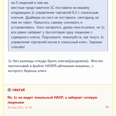
на 5 лицензий в нем же.
местные представители 1С поставили на машину
кладовщика 1с управление торговлей 8.2 с локальным
ключом. Драйвера на хасп не поставили, светодиод на
нем не горел. Пришлось самому скачивать и
устанавливать. Хасп загорелся, дрова ленгли ровно, но 1с
все равно забирает у бухгалтеров одну лицензию с
серверного ключа. Подскажите, пожалуйста, как ткнуть 1с
управление торговлей носом в локальный ключ. Заранее
спасибо!
1с без разницы откуда брать ключи(рандомом). Жестко
прописывай в файле HASPA айпишник машины, с
которого берешь ключ.
recrut
Re: 1с не видит локальный HASP, а забирает сетевую
лицензию
#3
23 июн 2011, 21:36