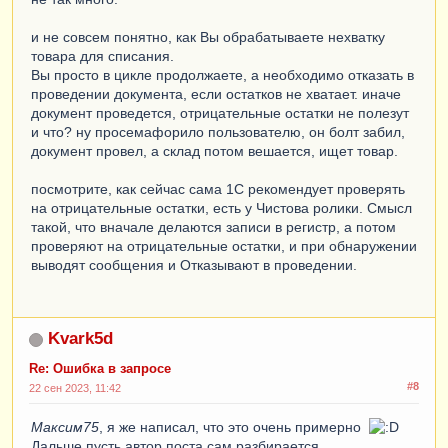
    |    
ТоварыНаСкладахОстатки
.
Партия
КАК
и не совсем понятно, как Вы обрабатываете нехватку
Партия
,
товара для списания.
    |    
Вы просто в цикле продолжаете, а необходимо отказать в
ЕСТЬNULL
(
ТоварыНаСкладахОстатки
.
КоличествоОст
проведении документа, если остатков не хватает. иначе
аток
,
 0
)
КАК
КоличествоОстаток
,
документ проведется, отрицательные остатки не полезут
    |    
и что? ну просемафорило пользователю, он болт забил,
ЕСТЬNULL
(
ТоварыНаСкладахОстатки
.
СтоимостьОста
документ провел, а склад потом вешается, ищет товар.
ток
,
 0
)
КАК
СтоимостьОстаток
    |
ИЗ
посмотрите, как сейчас сама 1С рекомендует проверять
    |    
Товары
КАК
Товары
на отрицательные остатки, есть у Чистова ролики. Смысл
    |        
ЛЕВОЕ
СОЕДИНЕНИЕ
такой, что вначале делаются записи в регистр, а потом
РегистрНакопления
.
ТоварыНаСкладах
.
Остатки
(
&
Мо
проверяют на отрицательные остатки, и при обнаружении
ментВремени
,
)
КАК
ТоварыНаСкладахОстатки
выводят сообщения и Отказывают в проведении.
    |        
ПО
Товары
.
Номенклатура
=
ТоварыНаСкладахОстатки
.
Номенклатура
    |            
И
Товары
.
Склад
=
ТоварыНаСкладахОстатки
.
Склад
Kvark5d
    |

    |
УПОРЯДОЧИТЬ
ПО
Re: Ошибка в запросе
    |    
ТоварыНаСкладахОстатки
.
Партия
.
Дата
#8
22 сен 2023, 11:42
    |
ИТОГИ
    |    
СУММА
(
КоличествоОстаток
),
Максим75
, я же написал, что это очень примерно
    |    
СУММА
(
СтоимостьОстаток
),
Дальше пусть автор поста сам разбирается