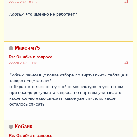
#1
ТоварыНаСкладахОстатки

22 сен 2023, 09:57
        |

Кобзик
        |УПОРЯДОЧИТЬ ПО

, что именно не работает?
        |    
ТоварыНаСкладахОстатки.Партия.Дата"
;
Максим75
Re: Ошибка в запросе
#2
22 сен 2023, 10:18
Запрос
.
УстановитьПараметр
(
"МоментВремени"
,
МоментВремени
());
Кобзик
, зачем в условие отбора по виртуальной таблице в
Запрос
.
УстановитьПараметр
(
"Склад"
,
товарах еще кол-во?
Склад
);
отбираете только по нужной номенклатуре, а уже потом
Запрос
.
УстановитьПараметр
(
"Ссылка"
,
при обходе результата запроса по партиям учитываете
Ссылка
);
какое кол-во надо списать, какое уже списали, какое
осталось списать.
РезультатЗапроса
=
Запрос
.
Выполнить
();
ВыборкаДетальныеЗаписи
=
РезультатЗапроса
.
Выбрать
();
Кобзик
Re: Ошибка в запросе
ОсталосьСписать
=