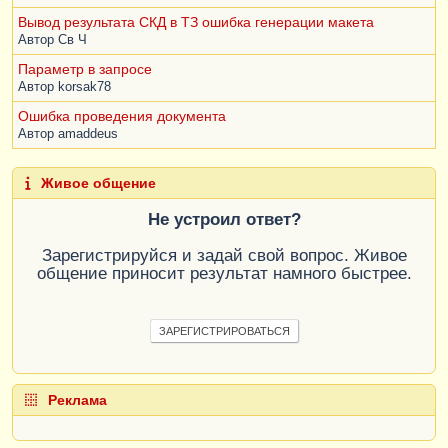
Продолжить
;
Вывод результата СКД в ТЗ ошибка генерации макета
КонецЕсли
;
Автор
Св Ч
ВыборкаПартия
Параметр в запросе
=
ВыборкаНоменклатура
.
Выбрать
(
ОбходРезультатаЗ
Автор
korsak78
апроса
.
ПоГруппировкам
);
Пока
ВыборкаПартия
.
Следующий
()
Цикл
Ошибка проведения документа
Автор
amaddeus
Движение
=
Движения
.
ТоварыНаСкладах
.
Добавить
();
Живое общение
Движение
.
ВидДвижения
=
ВидДвиженияНакопления
.
Расход
;
Не устроил ответ?
Движение
.
Период
=
Дата
;
Движение
.
Склад
=
Склад
;
Зарегистрируйся и задай свой вопрос. Живое
Движение
.
Номенклатура
=
общение приносит результат намного быстрее.
ВыборкаНоменклатура
.
Номенклатура
;
Движение
.
Количество
=
МИН
(
ОсталосьСписать
,
ВыборкаПартия
.
КоличествоО
ЗАРЕГИСТРИРОВАТЬСЯ
статок
);
Движение
.
Партия
=
ВыборкаПартия
.
Партия
;
Реклама
Если
Движение
.
Количество
=