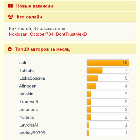
ВыборкаПартия
.
КоличествоОстаток
Тогда
Новые вакансии
Движение
.
Стоимость
=
ВыборкаПартия
.
СтоимостьОстаток
;
Кто онлайн
Иначе
Движение
.
Стоимость
=
557 гостей, 3 пользователя
Движение
.
Количество
/
kiokiosan
,
October784
,
DontTrustMexD
ВыборкаПартия
.
КоличествоОстаток
*
ВыборкаПартия
.
СтоимостьОстаток
;
КонецЕсли
;
Топ 10 авторов за месяц
ОсталосьСписать
=
ОсталосьСписать
sali
19
-
Движение
.
Количество
;
Tatitutu
7
Если
ОсталосьСписать
=
0 
Тогда
LizkaSosiska
5
продолжить
;
КонецЕсли
;
КонецЦикла
;
Afinogen
4
balakin
2
КонецЦикла
;
Tradesoft
2
antoneus
2
fruitella
2
LevkinaN
1
andtey99399
1