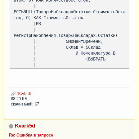
аток, 0) КАК КоличествоОстаток,

        |    
ЕСТЬNULL(ТоварыНаСкладахОстатки.СтоимостьОста
ток, 0) КАК СтоимостьОстаток

        |ИЗ

        |    
РегистрНакопления.ТоварыНаСкладах.Остатки(

        |            &МоментВремени,

        |            Склад = &Склад

        |                И Номенклатура В

        |                    (ВЫБРАТЬ

        |                        
РеализацияТоваров.Товар.(                
РеализацияТоваров.Товар.Товар КАК Товар,

        |                            
РеализацияТоваров.Товар.Количество КАК 
1Cv8.dt
Количество)

68.29 КБ
        |                    ИЗ

скачиваний: 67
        |                        
Документ.РеализацияТоваров КАК 
РеализацияТоваров

        |                    ГДЕ

Kvark5d
        |                        
Re: Ошибка в запросе
РеализацияТоваров.Ссылка = &Ссылка)) КАК 