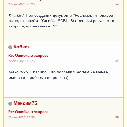
#3
ВыборкаДетальныеЗаписи
.
Количество
;
22 сен 2023, 10:26
Kvark5d
, При создании документа "Реализация товаров"
выпадет ошибка "Ошибка SDBL: Вложенный результат в
Пока
ВыборкаДетальныеЗаписи
.
Следующий
()
И
запросе, вложенный в IN"
ОсталосьСписать
>
 0 
Цикл
Движение
=
Движения
.
ТоварыНаСкладах
.
Добавить
();
Кобзик
Движение
.
ВидДвижения
=
ВидДвиженияНакопления
.
Расход
;
Re: Ошибка в запросе
Движение
.
Период
=
Дата
;
#4
22 сен 2023, 10:26
Движение
.
Склад
=
Склад
;
Движение
.
Номенклатура
=
Максим75
, Спасибо. Это поправил, но тем не менее,
ВыборкаДетальныеЗаписи
.
Товар
;
основная проблема не решена)
Движение
.
Количество
=
МИН
(
ОсталосьСписать
,
ВыборкаДетальныеЗаписи
.
Ко
личествоОстаток
);
Движение
.
Партия
=
ВыборкаДетальныеЗаписи
.
Партия
;
Максим75
Re: Ошибка в запросе
#5
Если
Движение
.
Количество
=
22 сен 2023, 10:30
ВыборкаДетальныеЗаписи
.
КоличествоОстаток