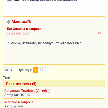
    |    
СУММА
(
КоличествоВдокументе
)
    |
ПО
    |    
Номенклатура
,
    |    
Партия
";     

Максим75
Re: Ошибка в запросе
Запрос
.
УстановитьПараметр
(
"МоментВремени"
,
#9
МоментВремени
());
22 сен 2023, 12:01
Запрос
.
УстановитьПараметр
(
"Ссылка"
,
Kvark5d
Ссылка
, извините, не глянул, от кого пост был.
);
РезультатЗапроса
=
Запрос
.
Выполнить
();
ВыборкаНоменклатура
=
РезультатЗапроса
.
Выбрать
(
ОбходРезультатаЗапро
Страницы
са
.
ПоГруппировкам
);
1
ВВЕРХ
2
Пока
ВыборкаНоменклатура
.
Следующий
()
Цикл
Теги:
ОсталосьСписать
=
Похожие темы (5)
ВыборкаНоменклатура
.
КоличествоВдокументе
;
ОстатокВоВсехПартиях
=
Создание Подбора (Ошибка)
ВыборкаНоменклатура
.
КоличествоОстаток
;
Автор
Kostik2013
Если
условие в запросе
ОстатокВоВсехПартиях
<
ОсталосьСписать
Тогда
Автор
primus
Сообщить
(
"Остатков не хватает"
);