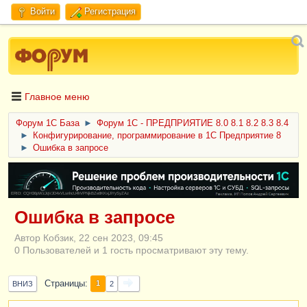
Войти
Регистрация
Главное меню
Форум 1C База
►
Форум 1С - ПРЕДПРИЯТИЕ 8.0 8.1 8.2 8.3 8.4
►
Конфигурирование, программирование в 1С Предприятие 8
►
Ошибка в запросе
ERID: CQH36pWzJqVJD4xVLsnhcU4hVPNjkBZe8KKxjJiYySyZAz
Ошибка в запросе
Автор Кобзик, 22 сен 2023, 09:45
0 Пользователей и 1 гость просматривают эту тему.
Страницы
1
ВНИЗ
2