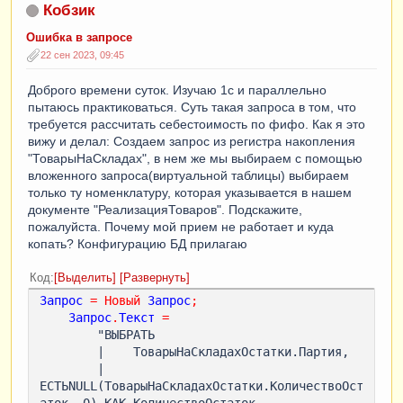
Кобзик
Ошибка в запросе
22 сен 2023, 09:45
Доброго времени суток. Изучаю 1с и параллельно
пытаюсь практиковаться. Суть такая запроса в том, что
требуется рассчитать себестоимость по фифо. Как я это
вижу и делал: Создаем запрос из регистра накопления
"ТоварыНаСкладах", в нем же мы выбираем с помощью
вложенного запроса(виртуальной таблицы) выбираем
только ту номенклатуру, которая указывается в нашем
документе "РеализацияТоваров". Подскажите,
пожалуйста. Почему мой прием не работает и куда
копать? Конфигурацию БД прилагаю
Код
Выделить
Развернуть
Запрос
=
Новый
Запрос
;
Запрос
.
Текст
=
        "ВЫБРАТЬ

        |    ТоварыНаСкладахОстатки.Партия,

        |    
ЕСТЬNULL(ТоварыНаСкладахОстатки.КоличествоОст