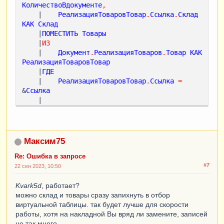
КоличествоВдокументе
,
    |    
РеализацияТоваровТовар
.
Ссылка
.
Склад
КАК
Склад
    |
ПОМЕСТИТЬ
Товары
    |
ИЗ
    |    
Документ
.
РеализацияТоваров
.
Товар
КАК
РеализацияТоваровТовар
    |
ГДЕ
    |    
РеализацияТоваровТовар
.
Ссылка
=
&
Ссылка
    |

    |
СГРУППИРОВАТЬ
ПО
    |    
РеализацияТоваровТовар
.
Товар
,
    |    
РеализацияТоваровТовар
.
Ссылка
.
Склад
    |
;
Максим75
    |

Re: Ошибка в запросе
#7
|
////////////////////////////////////////////
22 сен 2023, 10:50
////////////////////////////////////
Kvark5d
    |
, работает?
ВЫБРАТЬ
можно склад и товары сразу запихнуть в отбор
    |    
Товары
.
Номенклатура
КАК
виртуальной таблицы. так будет лучше для скорости
Номенклатура
,
работы, хотя на накладной Вы вряд ли замените, записей
    |    
Товары
.
КоличествоВдокументе
КАК
не так много.
КоличествоВдокументе
,