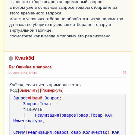
вынесите отбор товаров по временный запрос.
Тогда
а потом уже в основном запросе товары отбирайте из
Движение
.
Стоимость
=
этого временного запроса.
ВыборкаДетальныеЗаписи
.
СтоимостьОстаток
;
может в условиях отбора не обработать из-за параметра.
Иначе
да и кол-во уберите в условиях отбора по Товару в
Движение
.
Стоимость
=
виртуальной таблице.
Движение
.
Количество
/
посмотрите как в везде в типовых это реализовано.
ВыборкаДетальныеЗаписи
.
КоличествоОстаток
*
ВыборкаДетальныеЗаписи
.
СтоимостьОстаток
;
КонецЕсли
;
Kvark5d
ОсталосьСписать
=
ОсталосьСписать
-
Движение
.
Количество
;
Re: Ошибка в запросе
#6
22 сен 2023, 10:45
КонецЦикла
;
Кобзик
, если очень примерно то так
Код
Выделить
Развернуть
Запрос
=
Новый
Запрос
;
Запрос
.
Текст
=
    "ВЫБРАТЬ

    |    
РеализацияТоваровТовар
.
Товар
КАК
Номенклатура
,
    |    
СУММА
(
РеализацияТоваровТовар
.
Количество
)
КАК