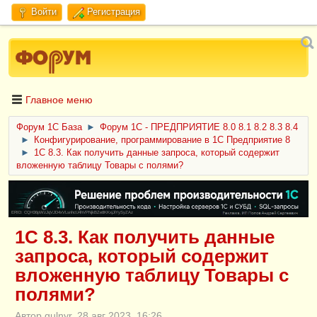
Войти
Регистрация
Главное меню
Форум 1C База
►
Форум 1С - ПРЕДПРИЯТИЕ 8.0 8.1 8.2 8.3 8.4
►
Конфигурирование, программирование в 1С Предприятие 8
►
1С 8.3. Как получить данные запроса, который содержит
вложенную таблицу Товары с полями?
ERID: CQH36pWzJqVJD4xVLsnhcU4hVPNjkBZe8KKxjJiYySyZAz
1С 8.3. Как получить данные
запроса, который содержит
вложенную таблицу Товары с
полями?
Автор gulnyr, 28 авг 2023, 16:26