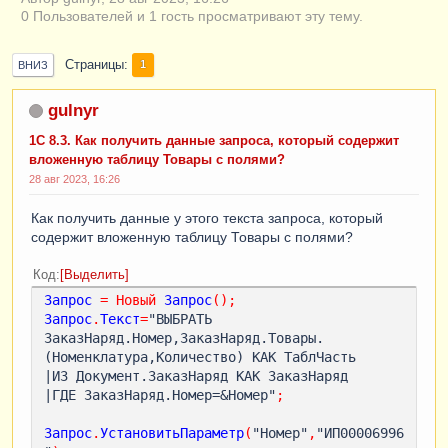
0 Пользователей и 1 гость просматривают эту тему.
Страницы
1
ВНИЗ
gulnyr
1С 8.3. Как получить данные запроса, который содержит
вложенную таблицу Товары с полями?
28 авг 2023, 16:26
Как получить данные у этого текста запроса, который
содержит вложенную таблицу Товары с полями?
Код
Выделить
Запрос
=
Новый
Запрос
();
Запрос
.
Текст
=
"ВЫБРАТЬ 
ЗаказНаряд.Номер,ЗаказНаряд.Товары.
(Номенклатура,Количество) КАК ТаблЧасть 

|ИЗ Документ.ЗаказНаряд КАК ЗаказНаряд  

|ГДЕ ЗаказНаряд.Номер=&Номер"
;
Запрос
.
УстановитьПараметр
(
"Номер"
,
"ИП00006996