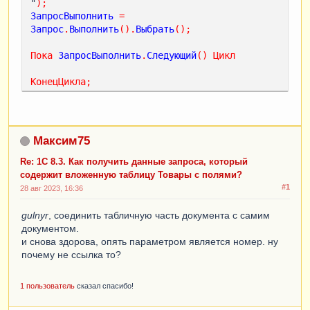
"
);
ЗапросВыполнить
=
Запрос
.
Выполнить
().
Выбрать
();
Пока
ЗапросВыполнить
.
Следующий
()
Цикл
КонецЦикла
;
Максим75
Re: 1С 8.3. Как получить данные запроса, который
содержит вложенную таблицу Товары с полями?
#1
28 авг 2023, 16:36
gulnyr
, соединить табличную часть документа с самим
документом.
и снова здорова, опять параметром является номер. ну
почему не ссылка то?
1 пользователь
сказал спасибо!