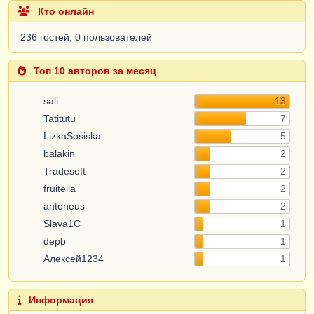
Кто онлайн
236 гостей, 0 пользователей
Топ 10 авторов за месяц
sali
13
Tatitutu
7
LizkaSosiska
5
balakin
2
Tradesoft
2
fruitella
2
antoneus
2
Slava1C
1
depb
1
Алексей1234
1
Информация