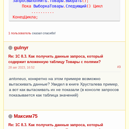
ЗапросВыполнить
.
Товары
.
Выбрать
();
Пока
ВыборкаТовары
.
Следующий
()
Цикл
..........
КонецЦикла
;
1 пользователь
сказал спасибо!
gulnyr
Re: 1С 8.3. Как получить данные запроса, который
содержит вложенную таблицу Товары с полями?
#3
28 авг 2023, 16:52
antoneus
, конкретно на этом примере возможно
вытаскивать данные? Увидел в книге Хрусталева пример,
а вот как вытаскивать их не показали (в консоле запросов
показывается как таблица значений)
Максим75
Re: 1С 8.3. Как получить данные запроса, который