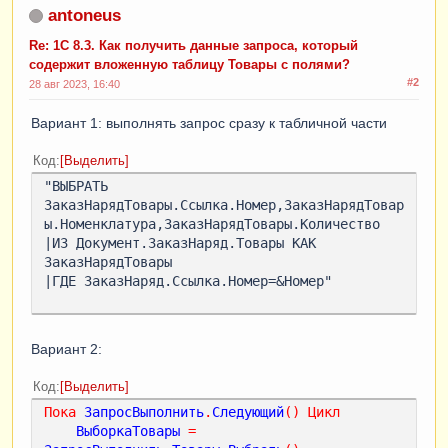
antoneus
Re: 1С 8.3. Как получить данные запроса, который
содержит вложенную таблицу Товары с полями?
#2
28 авг 2023, 16:40
Вариант 1: выполнять запрос сразу к табличной части
Код
Выделить
"ВЫБРАТЬ 
ЗаказНарядТовары.Ссылка.Номер,ЗаказНарядТовар
ы.Номенклатура,ЗаказНарядТовары.Количество

|ИЗ Документ.ЗаказНаряд.Товары КАК 
ЗаказНарядТовары

|ГДЕ ЗаказНаряд.Ссылка.Номер=&Номер"

Вариант 2:
Код
Выделить
Пока
ЗапросВыполнить
.
Следующий
()
Цикл
ВыборкаТовары
=