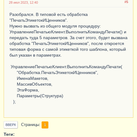
#5
28 июл 2023, 12:40
Разобрался. В типовой есть обработка
"ПечатьЭтикетокИЦенников".
Нужно вызвать из общего модуля процедуру:
УправлениеПечатьюКлиент.ВыполнитьКомандуПечати() и
передать туда 5 параметров. За счет этого, будет вызвана
обработка "ПечатьЭтикетокИЦенников", после откроется
типовая форма с самой этикеткой того шаблона, который
был указан в параметрах.
УправлениеПечатьюКлиент.ВыполнитьКомандуПечати(
"Обработка.ПечатьЭтикетокИЦенников",
ИменаМакетов,
МассивОбъектов,
ЭтаФорма,
Параметры(Структура)
);
Страницы
1
ВВЕРХ
Теги: