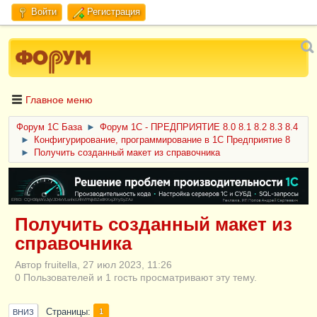
Войти
Регистрация
Главное меню
Форум 1C База
►
Форум 1С - ПРЕДПРИЯТИЕ 8.0 8.1 8.2 8.3 8.4
►
Конфигурирование, программирование в 1С Предприятие 8
►
Получить созданный макет из справочника
ERID: CQH36pWzJqVJD4xVLsnhcU4hVPNjkBZe8KKxjJiYySyZAz
Получить созданный макет из
справочника
Автор fruitella, 27 июл 2023, 11:26
0 Пользователей и 1 гость просматривают эту тему.
Страницы
1
ВНИЗ