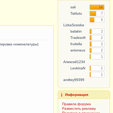
sali
16
Tatitutu
7
LizkaSosiska
5
balakin
2
Tradesoft
2
fruitella
2
ктировка номенклатуры)
antoneus
2
Алексей1234
1
LevkinaN
1
andtey99399
1
Информация
Правила форума
Разместить рекламу
Политика в отношении
обработки персональных
данных
Согласие субъекта на