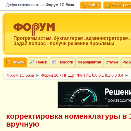
Добро пожаловать на
Форум 1C База
.
Войти
Регистрац
Программистам, бухгалтерам, администраторам,
Задай вопрос - получи решение проблемы
Форум
Поиск
Новости
Мероприятия
Статьи
Разр
Форум 1C База
►
Форум 1С - ПРЕДПРИЯТИЕ 8.0 8.1 8.2 8.3 8.4
►
ERID: CQH36pWzJqVJD4xVLsnhcU4hVPNjkBZe8KKxjJiYySyZAz
корректировка номенклатуры в 
вручную