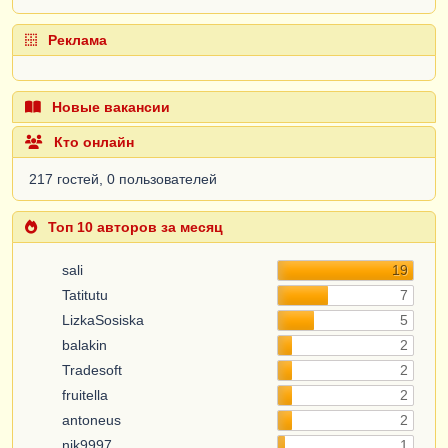
Реклама
Новые вакансии
Кто онлайн
217 гостей, 0 пользователей
Топ 10 авторов за месяц
sali
19
Tatitutu
7
LizkaSosiska
5
balakin
2
Tradesoft
2
fruitella
2
antoneus
2
nik9997
1