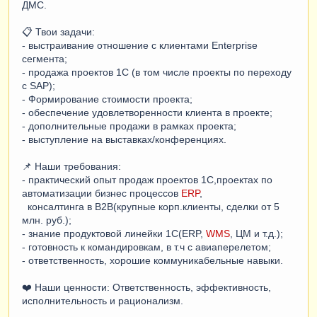
ДМС.
📋 Твои задачи:
- выстраивание отношение с клиентами Enterprise
сегмента;
- продажа проектов 1С (в том числе проекты по переходу
с SAP);
- Формирование стоимости проекта;
- обеспечение удовлетворенности клиента в проекте;
- дополнительные продажи в рамках проекта;
- выступление на выставках/конференциях.
📌 Наши требования:
- практический опыт продаж проектов 1С,проектах по
автоматизации бизнес процессов
ERP
,
консалтинга в В2В(крупные корп.клиенты, сделки от 5
млн. руб.);
- знание продуктовой линейки 1С(ERP,
WMS
, ЦМ и т.д.);
- готовность к командировкам, в т.ч с авиаперелетом;
- ответственность, хорошие коммуникабельные навыки.
❤️ Наши ценности: Ответственность, эффективность,
исполнительность и рационализм.