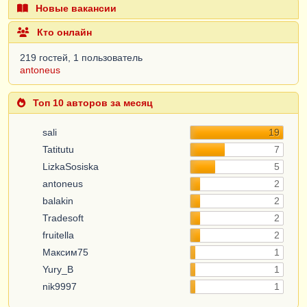
Новые вакансии
Кто онлайн
219 гостей, 1 пользователь
antoneus
Топ 10 авторов за месяц
sali
19
Tatitutu
7
LizkaSosiska
5
antoneus
2
balakin
2
Tradesoft
2
fruitella
2
Максим75
1
Yury_B
1
nik9997
1