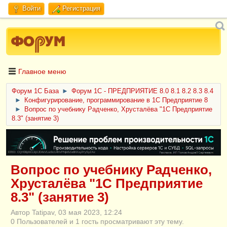
Войти
Регистрация
Главное меню
Форум 1C База
►
Форум 1С - ПРЕДПРИЯТИЕ 8.0 8.1 8.2 8.3 8.4
►
Конфигурирование, программирование в 1С Предприятие 8
►
Вопрос по учебнику Радченко, Хрусталёва "1С Предприятие
8.3" (занятие 3)
ERID: CQH36pWzJqVJD4xVLsnhcU4hVPNjkBZe8KKxjJiYySyZAz
Вопрос по учебнику Радченко,
Хрусталёва "1С Предприятие
8.3" (занятие 3)
Автор Tatipav, 03 мая 2023, 12:24
0 Пользователей и 1 гость просматривают эту тему.