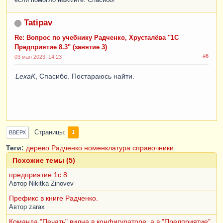
если помогло нажмите: Спасибо!
Tatipav
Re: Вопрос по учебнику Радченко, Хрусталёва "1С
Предприятие 8.3" (занятие 3)
#6
03 мая 2023, 14:23
LexaK
, Спасибо. Постараюсь найти.
Страницы
1
ВВЕРХ
Теги:
дерево
Радченко
номенклатура
справочники
Похожие темы (5)
предприятие 1с 8
Автор
Nikitka Zinovev
Префикс в книге Радченко.
Автор
zarax
Команда "Печать" видна в конфигураторе, а в "Предприятие"