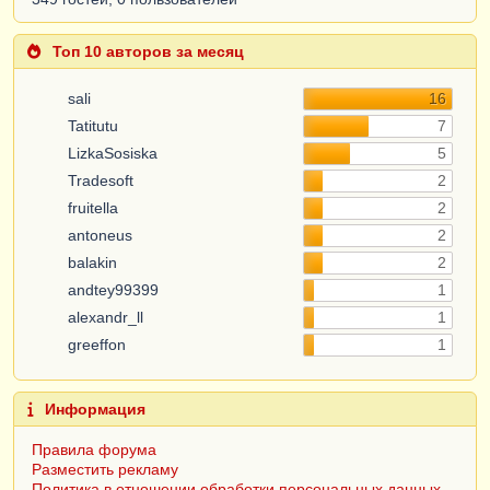
Топ 10 авторов за месяц
sali
16
Tatitutu
7
LizkaSosiska
5
Tradesoft
2
fruitella
2
antoneus
2
balakin
2
andtey99399
1
alexandr_ll
1
greeffon
1
Информация
Правила форума
Разместить рекламу
Политика в отношении обработки персональных данных