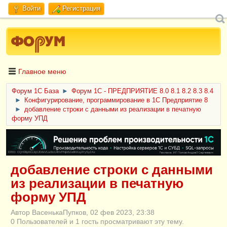
Войти
Регистрация
Главное меню
Форум 1C База
►
Форум 1С - ПРЕДПРИЯТИЕ 8.0 8.1 8.2 8.3 8.4
►
Конфигурирование, программирование в 1С Предприятие 8
►
добавление строки с данными из реализации в печатную
форму УПД
ERID: CQH36pWzJqVJD4xVLsnhcU4hVPNjkBZe8KKxjJiYySyZAz
добавление строки с данными
из реализации в печатную
форму УПД
Автор ВасенькаПупков, 02 фев 2023, 23:38
0 Пользователей и 1 гость просматривают эту тему.