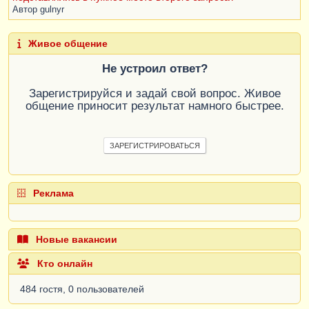
Если
лкДатаВыхода
<
>
Автор
gulnyr
ВыборкаДетальныеЗаписи
.
ДатаВыхода
Тогда
//смена даты
Если
лкДатаВыхода
<
>
 0 
Тогда
Живое общение
ОбластьСтрока
.
Параметры
.
ДатаВыхода
=
Не устроил ответ?
лкДатаВыхода
;
Зарегистрируйся и задай свой вопрос. Живое
общение приносит результат намного быстрее.
ОбластьСтрока
.
Параметры
.
ВремяВыхода
=
ВремяЭфира
;
ТабДок1
.
Вывести
(
ОбластьСтрока
);
ЗАРЕГИСТРИРОВАТЬСЯ
КонецЕсли
;
лкДатаВыхода
=
ВыборкаДетальныеЗаписи
.
ДатаВыхода
;
Реклама
ВремяЭфира
=
 ""
;
//сбрасываем 
время    
КонецЕсли
;
ВремяЭфира
=
Строка
(
ВремяЭфира
)
+
 ", 
Новые вакансии
" 
+
Кто онлайн
Строка
(
формат
(
ВыборкаДетальныеЗаписи
.
ВремяВых
ода
,
"ДФ='HH:mm'"
));
484 гостя, 0 пользователей
КонецЦикла
;