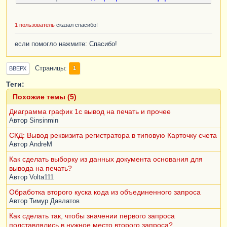
&
НаименованиеФайла
        |

1 пользователь
сказал спасибо!
        |
СГРУППИРОВАТЬ
ПО
        |    
ВыходыПрограмм
.
ДатаВыхода
,
если помогло нажмите: Спасибо!
        |    
ВыходыПрограмм
.
ВремяВыхода
,
        |    
ВыходыПрограмм
.
ФайлЭфира
        |

Страницы
1
ВВЕРХ
        |
УПОРЯДОЧИТЬ
ПО
//добавлена 
Теги:
сортировка по Времени
        |    
ДатаВыхода
,
ВремяВыхода
";

Похожие темы (5)
Диаграмма график 1с вывод на печать и прочее
Автор
Sinsinmin
Запрос
.
УстановитьПараметр
(
"НаименованиеФайла"
,
НаименованиеФайла
);
СКД: Вывод реквизита регистратора в типовую Карточку счета
Автор
AndreM
РезультатЗапроса
=
Запрос
.
Выполнить
();
Как сделать выборку из данных документа основания для
вывода на печать?
ВыборкаДетальныеЗаписи
=
Автор
Volta111
РезультатЗапроса
.
Выбрать
();
лкДатаВыхода
=
 0
;
Обработка второго куска кода из объединенного запроса
ВремяЭфира
=
 ""
;
Автор
Тимур Давлатов
Пока
ВыборкаДетальныеЗаписи
.
Следующий
()
Как сделать так, чтобы значении первого запроса
Цикл
подставлялись в нужное место второго запроса?