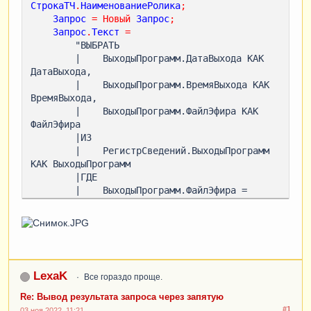
СтрокаТЧ
.
НаименованиеРолика
;
Запрос
=
Новый
Запрос
;
Запрос
.
Текст
=
        "ВЫБРАТЬ

        |    ВыходыПрограмм.ДатаВыхода КАК 
ДатаВыхода,

        |    ВыходыПрограмм.ВремяВыхода КАК 
ВремяВыхода,

        |    ВыходыПрограмм.ФайлЭфира КАК 
ФайлЭфира

        |ИЗ

        |    РегистрСведений.ВыходыПрограмм 
КАК ВыходыПрограмм

        |ГДЕ

        |    ВыходыПрограмм.ФайлЭфира = 
&НаименованиеФайла

        |

        |СГРУППИРОВАТЬ ПО

        |    ВыходыПрограмм.ДатаВыхода,

        |    ВыходыПрограмм.ВремяВыхода,

        |    ВыходыПрограмм.ФайлЭфира

LexaK
Все гораздо проще.
        |

        |УПОРЯДОЧИТЬ ПО

Re: Вывод результата запроса через запятую
        |    ДатаВыхода"
;
#1
03 ноя 2022, 11:21