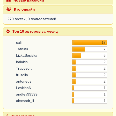
Новые вакансии
Кто онлайн
270 гостей, 0 пользователей
Топ 10 авторов за месяц
sali
19
Tatitutu
7
LizkaSosiska
5
balakin
2
Tradesoft
2
fruitella
2
antoneus
2
LevkinaN
1
andtey99399
1
alexandr_ll
1