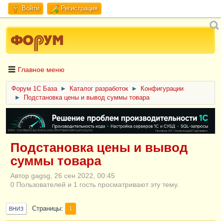
Войти
Регистрация
Главное меню
Форум 1C База
►
Каталог разработок
►
Конфигурации
►
Подстановка цены и вывод суммы товара
ERID: CQH36pWzJqVJD4xVLsnhcU4hVPNjkBZe8KKxjJiYySyZAz
Подстановка цены и вывод
суммы товара
Автор gagsg, 26 сен 2022, 00:45
0 Пользователей и 1 гость просматривают эту тему.
Страницы
1
ВНИЗ