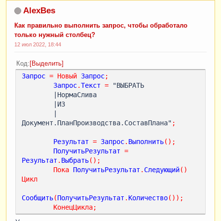
AlexBes
Как правильно выполнить запрос, чтобы обработало
только нужный столбец?
12 июл 2022, 18:44
Код
Выделить
Запрос
=
Новый
Запрос
;
Запрос
.
Текст
=
 "ВЫБРАТЬ

        |НормаСлива

        |ИЗ

        |
Документ.ПланПроизводства.СоставПлана"
;
Результат
=
Запрос
.
Выполнить
();
ПолучитьРезультат
=
Результат
.
Выбрать
();
Пока
ПолучитьРезультат
.
Следующий
()
Цикл
Сообщить
(
ПолучитьРезультат
.
Количество
());
КонецЦикла
;