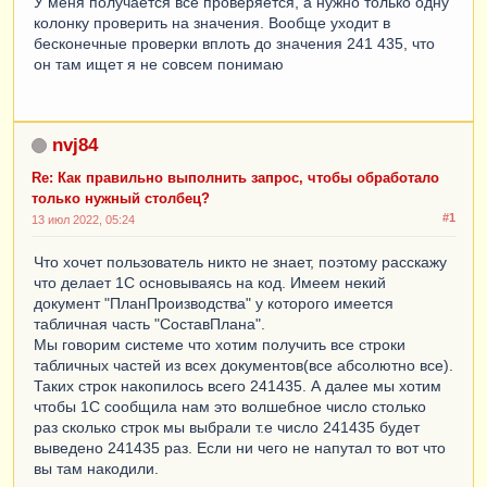
У меня получается все проверяется, а нужно только одну
колонку проверить на значения. Вообще уходит в
бесконечные проверки вплоть до значения 241 435, что
он там ищет я не совсем понимаю
nvj84
Re: Как правильно выполнить запрос, чтобы обработало
только нужный столбец?
#1
13 июл 2022, 05:24
Что хочет пользователь никто не знает, поэтому расскажу
что делает 1С основываясь на код. Имеем некий
документ "ПланПроизводства" у которого имеется
табличная часть "СоставПлана".
Мы говорим системе что хотим получить все строки
табличных частей из всех документов(все абсолютно все).
Таких строк накопилось всего 241435. А далее мы хотим
чтобы 1С сообщила нам это волшебное число столько
раз сколько строк мы выбрали т.е число 241435 будет
выведено 241435 раз. Если ни чего не напутал то вот что
вы там накодили.