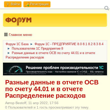
Войти
Регистрация
Главное меню
Форум 1C База
►
Форум 1С - ПРЕДПРИЯТИЕ 8.0 8.1 8.2 8.3 8.4
►
Пользователям 1С Предприятие 8
►
Разные данные в отчете ОСВ по счету 44.01 и в отчете
Распределение расходов
ERID: CQH36pWzJqVJD4xVLsnhcU4hVPNjkBZe8KKxjJiYySyZAz
Разные данные в отчете ОСВ
по счету 44.01 и в отчете
Распределение расходов
Автор Bestoff, 11 апр 2022, 17:56
0 Пользователей и 1 гость просматривают эту тему.