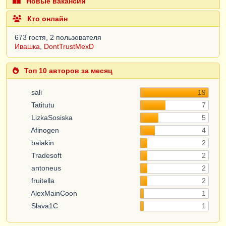
Новые вакансии
Кто онлайн
673 гостя, 2 пользователя
Ивашка
,
DontTrustMexD
Топ 10 авторов за месяц
sali
19
Tatitutu
7
LizkaSosiska
5
Afinogen
4
balakin
2
Tradesoft
2
antoneus
2
fruitella
2
AlexMainCoon
1
Slava1C
1