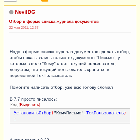
NevilDG
Отбор в форме списка журнала документов
22 мая 2011, 12:37
Надо в форме списка журнала документов сделать отбор,
чтобы показывались только те документы "Письмо", у
которых в поле "Кому" стоит текущий пользователь,
допустим, что текущий пользователь хранится в
переменной ТекПользователь
Помогите написать отбор, уже всю голову сломал
В 7.7 просто писалось:
Код
Выделить
УстановитьОтбор
(
"КомуПисьмо"
,
ТекПользователь
)
;
А как в версии 8.2?