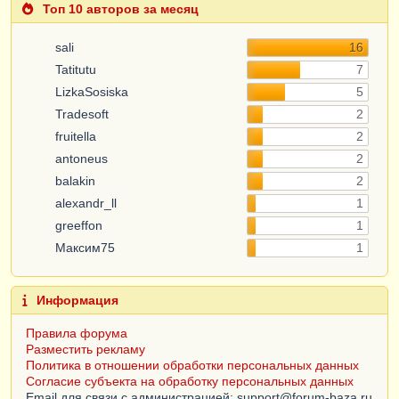
Топ 10 авторов за месяц
sali
16
Tatitutu
7
LizkaSosiska
5
Tradesoft
2
fruitella
2
antoneus
2
balakin
2
alexandr_ll
1
greeffon
1
Максим75
1
Информация
Правила форума
Разместить рекламу
Политика в отношении обработки персональных данных
Согласие субъекта на обработку персональных данных
Email для связи с администрацией: