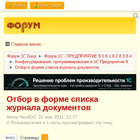
Войти
Регистрация
Главное меню
Форум 1C База
►
Форум 1С - ПРЕДПРИЯТИЕ 8.0 8.1 8.2 8.3 8.4
►
Конфигурирование, программирование в 1С Предприятие 8
►
Отбор в форме списка журнала документов
ERID: CQH36pWzJqVJD4xVLsnhcU4hVPNjkBZe8KKxjJiYySyZAz
Отбор в форме списка
журнала документов
Автор NevilDG, 22 мая 2011, 12:37
0 Пользователей и 1 гость просматривают эту тему.
Страницы
1
ВНИЗ