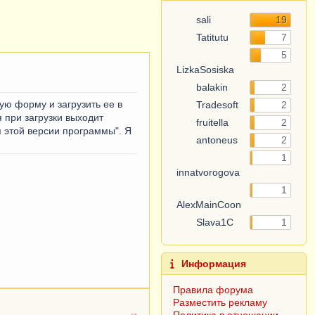
sali
19
Tatitutu
7
5
LizkaSosiska
balakin
2
ую форму и загрузить ее в
Tradesoft
2
я при загрузки выходит
fruitella
2
 этой версии программы". Я
antoneus
2
1
innatvorogova
1
AlexMainCoon
Slava1C
1
Информация
Правила форума
Разместить рекламу