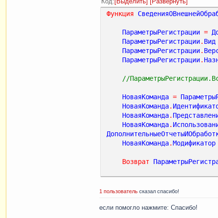
Код
Выделить
Развернуть
Функция
СведенияОВнешнейОбра
ПараметрыРегистрации
=
Д
ПараметрыРегистрации
.
Вид
ПараметрыРегистрации
.
Вер
ПараметрыРегистрации
.
Наз
//ПараметрыРегистрации.В
НоваяКоманда
=
Параметры
НоваяКоманда
.
Идентификат
НоваяКоманда
.
Представлен
НоваяКоманда
.
Использован
ДополнительныеОтчетыИОбработ
НоваяКоманда
.
Модификатор
Возврат
ПараметрыРегистр
КонецФункции
1 пользователь
сказал спасибо!
если помогло нажмите: Спасибо!