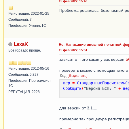
15 фев 2022, 15:46
Проблема решилась, безопасный ре
Регистрация: 2022-01-25
Сообщений: 7
Профессия: Ученик 1С
LexaK
Re: Написание внешней печатной ф
Все гораздо проще.
15 фев 2022, 15:51
зависит от того какая у вас версия
Б
Регистрация: 2012-05-16
проверить можно с помощью такого
Сообщений: 5,827
Код
Выделить
Профессия: Программист
вер
=
СтандартныеПодсистемыС
1С
Сообщить
(
"Версия БСП: " 
+
ве
РЕПУТАЦИЯ: 2228
для версии от 3.1....
примерно так процедура регистрац