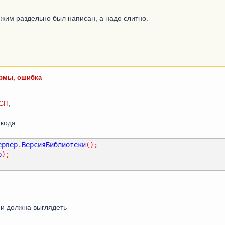
жим раздельно был написан, а надо слитно.
ормы, ошибка
СП
,
 кода
ервер
.
ВерсияБиблиотеки
();
р
);
ии должна выглядеть