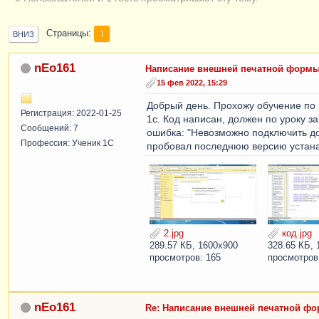
Страницы
1
ВНИЗ
nEo161
Написание внешней печатной формы
15 фев 2022, 15:29
Добрый день. Прохожу обучение по 
Регистрация: 2022-01-25
1с. Код написан, должен по уроку за
Сообщений: 7
ошибка: "Невозможно подключить до
Профессия: Ученик 1С
пробовал последнюю версию устанав
2.jpg
код.jpg
289.57 КБ, 1600x900
328.65 КБ, 
просмотров: 165
просмотров
nEo161
Re: Написание внешней печатной ф