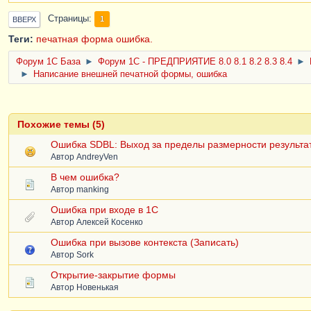
Страницы
1
ВВЕРХ
Теги:
печатная форма
ошибка.
Форум 1C База
►
Форум 1С - ПРЕДПРИЯТИЕ 8.0 8.1 8.2 8.3 8.4
►
►
Написание внешней печатной формы, ошибка
Похожие темы (5)
Ошибка SDBL: Выход за пределы размерности результа
Автор
AndreyVen
В чем ошибка?
Автор
manking
Ошибка при входе в 1С
Автор
Алексей Косенко
Ошибка при вызове контекста (Записать)
Автор
Sork
Открытие-закрытие формы
Автор
Новенькая