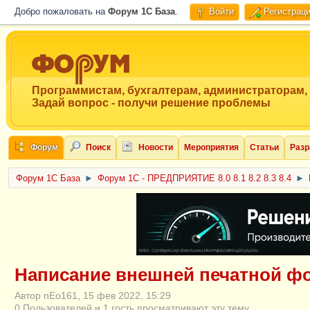
Добро пожаловать на
Форум 1C База
.
Войти
Регистрац
Программистам, бухгалтерам, администраторам,
Задай вопрос - получи решение проблемы
Форум
Поиск
Новости
Мероприятия
Статьи
Разр
Форум 1C База
►
Форум 1С - ПРЕДПРИЯТИЕ 8.0 8.1 8.2 8.3 8.4
►
ERID: CQH36pWzJqVJD4xVLsnhcU4hVPNjkBZe8KKxjJiYySyZAz
Написание внешней печатной ф
Автор nEo161, 15 фев 2022, 15:29
0 Пользователей и 1 гость просматривают эту тему.