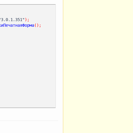
"3.0.1.351"
);
киПечатнаяФорма
();