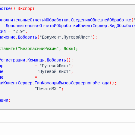
ботке
()
Экспорт
ополнительныеОтчетыИОбработки
.
СведенияОВнешнейОбработке
(
=
ДополнительныеОтчетыИОбработкиКлиентСервер
.
ВидОбработ
сия
=
 "2.9"
;
начение
.
Добавить
(
"Документ.ПутевойЛист"
);
ставить("БезопасныйРежим", Ложь);
Регистрации
.
Команды
.
Добавить
();
ор
=
 "ПутевойЛист"
;
ие
=
 "Путевой лист"
;
ие
=
киКлиентСервер
.
ТипКомандыВызовСерверногоМетода
();
=
 "ПечатьMXL"
;
ации
;