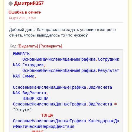
Дмитрий357
Ошибка в отчете
14 дек 2021, 09:50
Добрый день! Как правильно задать условие в запросе
отчета, чтобы выводилось то что нужно?
Код
Выделить
Развернуть
ВЫБРАТЬ
ОсновныеНачисленияДанныеГрафика
.
Сотрудник
КАК
Сотрудник
,
ОсновныеНачисленияДанныеГрафика
.
Результат
КАК
Сумма
,
ОсновныеНачисленияДанныеГрафика
.
ВидРасчета
КАК
ВидРасчета
,
ВЫБОР
КОГДА
ОсновныеНачисленияДанныеГрафика
.
ВидРасчета
=
"Отпуск"

ТОГДА
ОсновныеНачисленияДанныеГрафика
.
КалендарныеДн
иФактическийПериодДействия
ИНАЧЕ