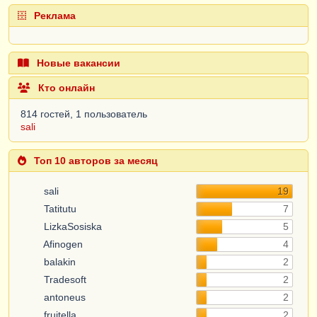
Реклама
Новые вакансии
Кто онлайн
814 гостей, 1 пользователь
sali
Топ 10 авторов за месяц
sali
19
Tatitutu
7
LizkaSosiska
5
Afinogen
4
balakin
2
Tradesoft
2
antoneus
2
fruitella
2