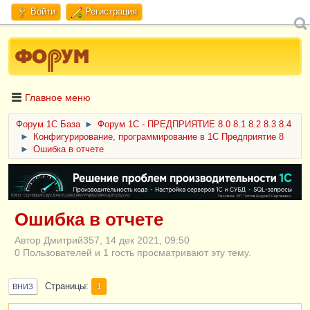
Войти
Регистрация
Главное меню
Форум 1C База
►
Форум 1С - ПРЕДПРИЯТИЕ 8.0 8.1 8.2 8.3 8.4
►
Конфигурирование, программирование в 1С Предприятие 8
►
Ошибка в отчете
ERID: CQH36pWzJqVJD4xVLsnhcU4hVPNjkBZe8KKxjJiYySyZAz
Ошибка в отчете
Автор Дмитрий357, 14 дек 2021, 09:50
0 Пользователей и 1 гость просматривают эту тему.
Страницы
1
ВНИЗ