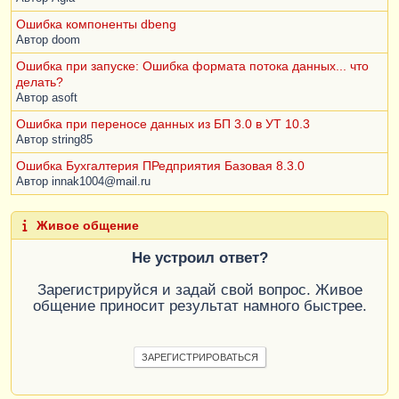
Ошибка компоненты dbeng
ОБЪЕДИНИТЬ
ВСЕ
Автор
doom
ВЫБРАТЬ
Ошибка при запуске: Ошибка формата потока данных... что
Удержания
.
Сотрудник
,
делать?
Удержания
.
Результат
,
Автор
asoft
Удержания
.
ВидРасчета
,
Ошибка при переносе данных из БП 3.0 в УТ 10.3
NULL
Автор
string85
ИЗ
РегистрРасчета
.
Удержания
КАК
Удержания
Ошибка Бухгалтерия ПРедприятия Базовая 8.3.0
ГДЕ
Автор
innak1004@mail.ru
Удержания
.
БазовыйПериодНачало
=
&
ПериодДействия
Живое общение
Не устроил ответ?
Зарегистрируйся и задай свой вопрос. Живое
общение приносит результат намного быстрее.
ЗАРЕГИСТРИРОВАТЬСЯ