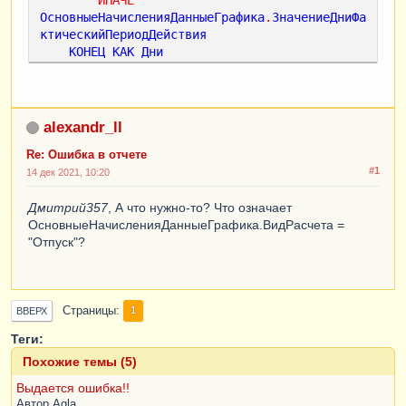
ОсновныеНачисленияДанныеГрафика
.
ЗначениеДниФа
ктическийПериодДействия
КОНЕЦ
КАК
Дни
ИЗ
РегистрРасчета
.
ОсновныеНачисления
.
ДанныеГрафи
ка
(
ПериодДействия
=
 &
ПериодДействия
)
КАК
alexandr_ll
ОсновныеНачисленияДанныеГрафика
Re: Ошибка в отчете
ОБЪЕДИНИТЬ
ВСЕ
#1
14 дек 2021, 10:20
ВЫБРАТЬ
Дмитрий357
, А что нужно-то? Что означает
ДополнительныеНачисления
.
Сотрудник
,
ОсновныеНачисленияДанныеГрафика.ВидРасчета =
ДополнительныеНачисления
.
Результат
,
"Отпуск"?
ДополнительныеНачисления
.
ВидРасчета
,
NULL
ИЗ
РегистрРасчета
.
ДополнительныеНачисления
Страницы
1
ВВЕРХ
КАК
ДополнительныеНачисления
Теги:
ГДЕ
Похожие темы (5)
ДополнительныеНачисления
.
ПериодРегистрации
=
Выдается ошибка!!
&
ПериодДействия
Автор
Agla