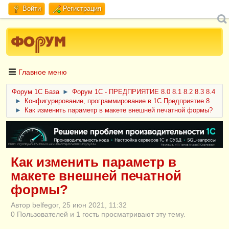
Войти
Регистрация
Главное меню
Форум 1C База
►
Форум 1С - ПРЕДПРИЯТИЕ 8.0 8.1 8.2 8.3 8.4
►
Конфигурирование, программирование в 1С Предприятие 8
►
Как изменить параметр в макете внешней печатной формы?
ERID: CQH36pWzJqVJD4xVLsnhcU4hVPNjkBZe8KKxjJiYySyZAz
Как изменить параметр в
макете внешней печатной
формы?
Автор belfegor, 25 июн 2021, 11:32
0 Пользователей и 1 гость просматривают эту тему.