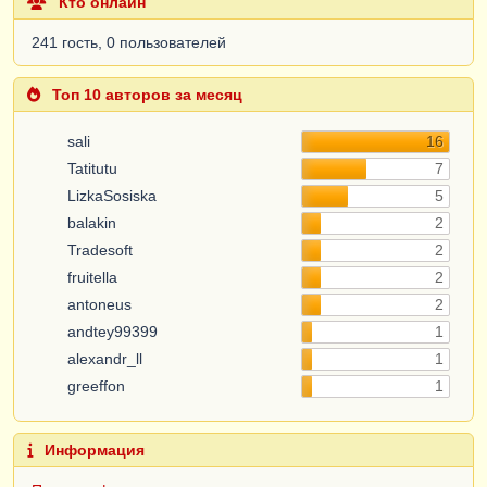
Кто онлайн
241 гость, 0 пользователей
Топ 10 авторов за месяц
sali
16
Tatitutu
7
LizkaSosiska
5
balakin
2
Tradesoft
2
fruitella
2
antoneus
2
andtey99399
1
alexandr_ll
1
greeffon
1
Информация