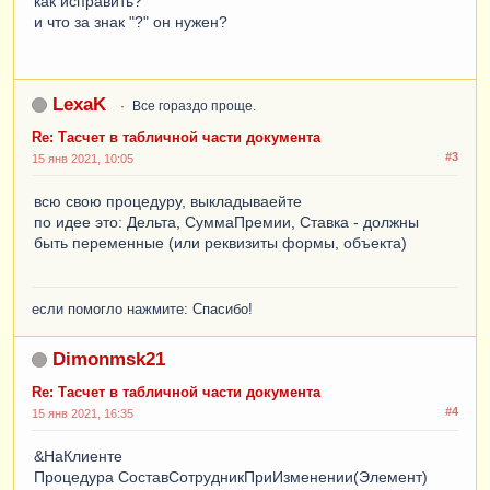
как исправить?
и что за знак "?" он нужен?
LexaK
Все гораздо проще.
Re: Тасчет в табличной части документа
#3
15 янв 2021, 10:05
всю свою процедуру, выкладываейте
по идее это: Дельта, СуммаПремии, Ставка - должны
быть переменные (или реквизиты формы, объекта)
если помогло нажмите: Спасибо!
Dimonmsk21
Re: Тасчет в табличной части документа
#4
15 янв 2021, 16:35
&НаКлиенте
Процедура СоставСотрудникПриИзменении(Элемент)