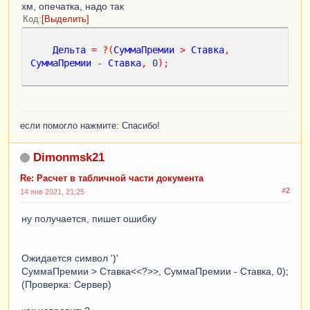
хм, опечатка, надо так
Код
Выделить
Дельта
=
?(
СуммаПремии
>
Ставка
,
СуммаПремии
-
Ставка
,
 0
);
если помогло нажмите: Спасибо!
Dimonmsk21
Re: Расчет в табличной части документа
#2
14 янв 2021, 21:25
ну получается, пишет ошибку
Ожидается символ ')'
СуммаПремии > Ставка<<?>>, СуммаПремии - Ставка, 0);
(Проверка: Сервер)