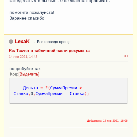
как сделать что бы был - 0 не знаю как прописать.
помогите пожалуйста!
Заранее спасибо!
LexaK
Все гораздо проще.
Re: Тасчет в табличной части документа
#1
14 янв 2021, 14:43
попробуйте так
Код
Выделить
Дельта
=
?(
СуммаПремии
>
Ставка
,
0
,
СуммаПремии
-
Ставка
);
Добавлено:
14 янв 2021, 16:06