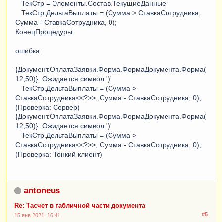
ТекСтр = Элементы.Состав.ТекущиеДанные;
ТекСтр.ДельтаВыплаты = (Сумма > СтавкаСотрудника,
Сумма - СтавкаСотрудника, 0);
КонецПроцедуры
ошибка:
{Документ.ОплатаЗаявки.Форма.ФормаДокумента.Форма(
12,50)}: Ожидается символ ')'
ТекСтр.ДельтаВыплаты = (Сумма >
СтавкаСотрудника<<?>>, Сумма - СтавкаСотрудника, 0);
(Проверка: Сервер)
{Документ.ОплатаЗаявки.Форма.ФормаДокумента.Форма(
12,50)}: Ожидается символ ')'
ТекСтр.ДельтаВыплаты = (Сумма >
СтавкаСотрудника<<?>>, Сумма - СтавкаСотрудника, 0);
(Проверка: Тонкий клиент)
antoneus
Re: Тасчет в табличной части документа
#5
15 янв 2021, 16:41