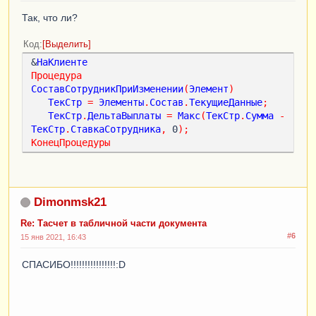
Так, что ли?
Код
Выделить
&
НаКлиенте
Процедура
СоставСотрудникПриИзменении
(
Элемент
)
ТекСтр
=
Элементы
.
Состав
.
ТекущиеДанные
;
ТекСтр
.
ДельтаВыплаты
=
Макс
(
ТекСтр
.
Сумма
-
ТекСтр
.
СтавкаСотрудника
,
 0
);
КонецПроцедуры
Dimonmsk21
Re: Тасчет в табличной части документа
#6
15 янв 2021, 16:43
СПАСИБО!!!!!!!!!!!!!!!!:D