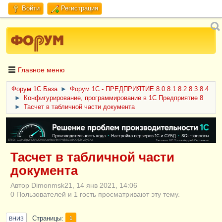
Войти
Регистрация
Главное меню
Форум 1C База
►
Форум 1С - ПРЕДПРИЯТИЕ 8.0 8.1 8.2 8.3 8.4
►
Конфигурирование, программирование в 1С Предприятие 8
►
Тасчет в табличной части документа
ERID: CQH36pWzJqVJD4xVLsnhcU4hVPNjkBZe8KKxjJiYySyZAz
Тасчет в табличной части
документа
Автор Dimonmsk21, 14 янв 2021, 14:06
0 Пользователей и 1 гость просматривают эту тему.
Страницы
1
ВНИЗ