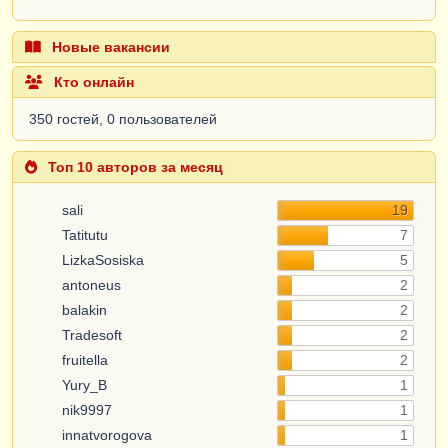
Новые вакансии
Кто онлайн
350 гостей, 0 пользователей
Топ 10 авторов за месяц
sali
19
Tatitutu
7
LizkaSosiska
5
antoneus
2
balakin
2
Tradesoft
2
fruitella
2
Yury_B
1
nik9997
1
innatvorogova
1