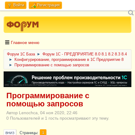
Войти
Регистрация
Главное меню
Форум 1C База
►
Форум 1С - ПРЕДПРИЯТИЕ 8.0 8.1 8.2 8.3 8.4
►
Конфигурирование, программирование в 1С Предприятие 8
►
Программирование с помощью запросов
ERID: CQH36pWzJqVJD4xVLsnhcU4hVPNjkBZe8KKxjJiYySyZAz
Программирование с
помощью запросов
Автор Lenochca, 04 ноя 2020, 22:46
0 Пользователей и 1 гость просматривают эту тему.
Страницы
1
ВНИЗ