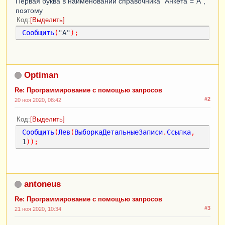
Первая буква в наименовании справочника "Анкета"="А",
поэтому
Код
Выделить
Сообщить
(
"А"
);
Optiman
Re: Программирование с помощью запросов
#2
20 ноя 2020, 08:42
Код
Выделить
Сообщить
(
Лев
(
ВыборкаДетальныеЗаписи
.
Ссылка
,
1
));
antoneus
Re: Программирование с помощью запросов
#3
21 ноя 2020, 10:34