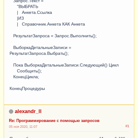
Запрос.Текст =
"ВЫБРАТЬ
| Анкета.Ссылка
|ИЗ
| Справочник.Анкета КАК Анкета
РезультатЗапроса = Запрос.Выполнить();
ВыборкаДетальныеЗаписи =
РезультатЗапроса.Выбрать();
Пока ВыборкаДетальныеЗаписи.Следующий() Цикл
Сообщить();
КонецЦикла;
КонецПроцедуры
alexandr_ll
Re: Программирование с помощью запросов
#1
05 ноя 2020, 11:07